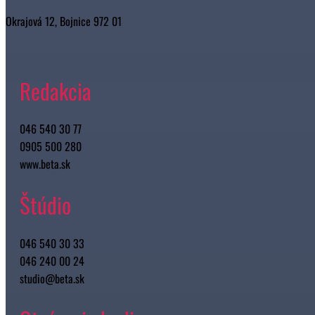
Okrajová 12, Bojnice 972 01
Redakcia
046 540 30 77
0905 500 280
www.beta.sk
Štúdio
046 540 30 33
046 240 00 24
studio@beta.sk