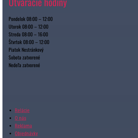
Otváracie hodiny
Pondelok 08:00 – 12:00
Utorok 08:00 – 12:00
Streda 08:00 – 16:00
Štvrtok 08:00 – 12:00
Piatok Nestránkový
Sobota zatvorené
Nedeľa zatvorené
Relácie
O nás
Reklama
Objednávky