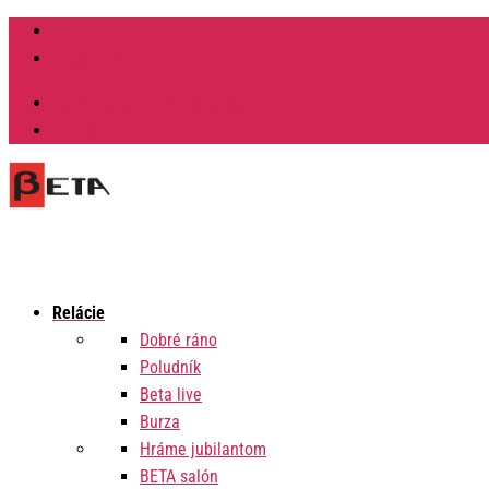
Facebook
Instagram
Výzvy na verejné obstarávanie
Zmluvy
Relácie
Dobré ráno
Poludník
Beta live
Burza
Hráme jubilantom
BETA salón