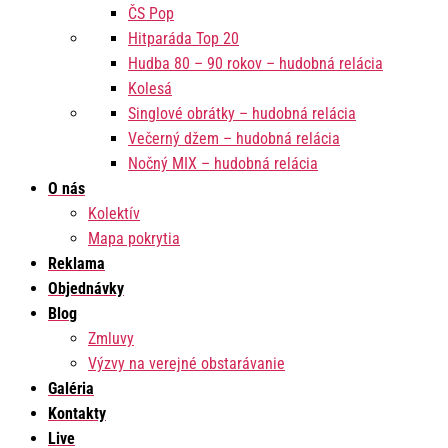
ČS Pop
Hitparáda Top 20
Hudba 80 – 90 rokov – hudobná relácia
Kolesá
Singlové obrátky – hudobná relácia
Večerný džem – hudobná relácia
Nočný MIX – hudobná relácia
O nás
Kolektív
Mapa pokrytia
Reklama
Objednávky
Blog
Zmluvy
Výzvy na verejné obstarávanie
Galéria
Kontakty
Live