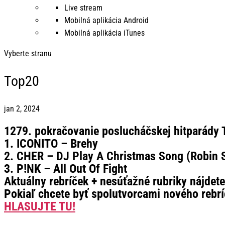
Live stream
Mobilná aplikácia Android
Mobilná aplikácia iTunes
Vyberte stranu
Top20
jan 2, 2024
1279. pokračovanie poslucháčskej hitparády T
1. ICONITO – Brehy
2. CHER – DJ Play A Christmas Song (Robin S
3. P!NK – All Out Of Fight
Aktuálny rebríček + nesúťažné rubriky nájdet
Pokiaľ chcete byť spolutvorcami nového rebrí
HLASUJTE TU!