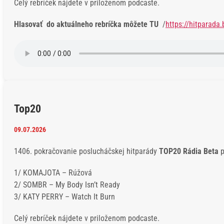
Celý rebríček nájdete v priloženom podcaste.
Hlasovať do aktuálneho rebríčka môžete TU
/
https://hitparada.
Top20
09.07.2026
1406. pokračovanie poslucháčskej hitparády
TOP20 Rádia Beta
p
1/ KOMAJOTA – Rúžová
2/ SOMBR – My Body Isn’t Ready
3/ KATY PERRY – Watch It Burn
Celý rebríček nájdete v priloženom podcaste.