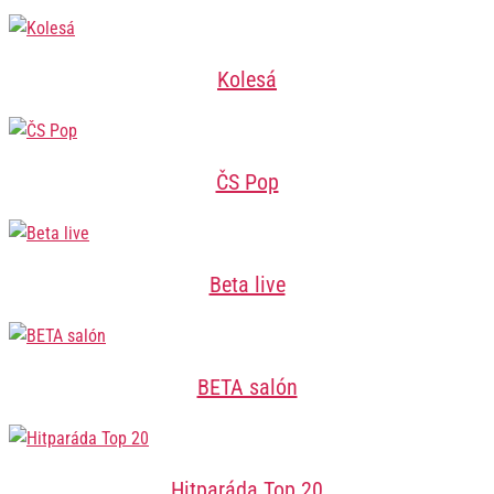
Kolesá
ČS Pop
Beta live
BETA salón
Hitparáda Top 20