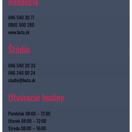
Redakcia
046 540 30 77
0905 500 280
www.beta.sk
Štúdio
046 540 30 33
046 240 00 24
studio@beta.sk
Otváracie hodiny
Pondelok 08:00 – 12:00
Utorok 08:00 – 12:00
Streda 08:00 – 16:00