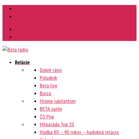
Facebook
Instagram
Výzvy na verejné obstarávanie
Zmluvy
Relácie
Dobré ráno
Poludník
Beta live
Burza
Hráme jubilantom
BETA salón
ČS Pop
Hitparáda Top 20
Hudba 80 – 90 rokov – hudobná relácia