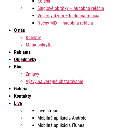
Kolesá
Singlové obrátky – hudobná relácia
Večerný džem – hudobná relácia
Nočný MIX – hudobná relácia
O nás
Kolektív
Mapa pokrytia
Reklama
Objednávky
Blog
Zmluvy
Výzvy na verejné obstarávanie
Galéria
Kontakty
Live
Live stream
Mobilná aplikácia Android
Mobilná aplikácia iTunes