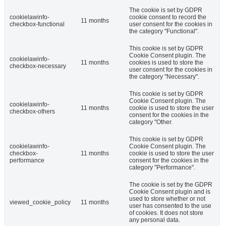
The cookie is set by GDPR
cookielawinfo-
cookie consent to record the
11 months
checkbox-functional
user consent for the cookies in
the category "Functional".
This cookie is set by GDPR
Cookie Consent plugin. The
cookielawinfo-
11 months
cookies is used to store the
checkbox-necessary
user consent for the cookies in
the category "Necessary".
This cookie is set by GDPR
Cookie Consent plugin. The
cookielawinfo-
11 months
cookie is used to store the user
checkbox-others
consent for the cookies in the
category "Other.
This cookie is set by GDPR
cookielawinfo-
Cookie Consent plugin. The
checkbox-
11 months
cookie is used to store the user
performance
consent for the cookies in the
category "Performance".
The cookie is set by the GDPR
Cookie Consent plugin and is
used to store whether or not
viewed_cookie_policy
11 months
user has consented to the use
of cookies. It does not store
any personal data.