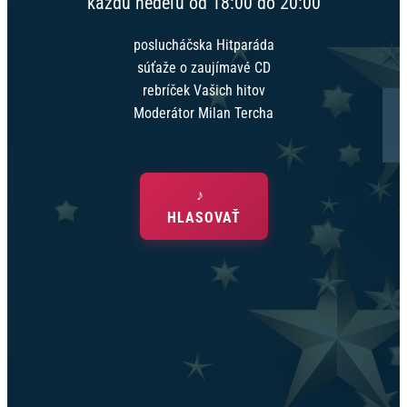
každú nedeľu od 18:00 do 20:00
poslucháčska Hitparáda
súťaže o zaujímavé CD
rebríček Vašich hitov
Moderátor Milan Tercha
HLASOVAŤ