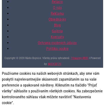
Relácie
O nás
Reklama
Objednávky
Blog
Galéria
Kontakty
Ochrana osobných údajov
Politika cookie
Copyright © 2020 Rádio Bojnice. Všetky práva vyhradené.
Príspevky (RSS)
I Powered
by:
MICROITEM
Používame cookies na našich webových stránkach, aby sme vám
poskytli najrelevantnejšie skúsenosti zapamätaním sa na vaše
preferencie a opakované návštevy. Kliknutím na tlačidlo "Prijať
všetky" súhlasíte s používaním všetkých cookies. Na zabezpečenie
kontrolovaného súhlasu však môžete navštíviť "Nastavenia
cookie".