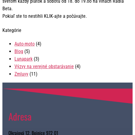
svetom každý piatok a sobotu od 18. do 19.oo na vlnách Rádia
Beta.
Pokiaľ ste to nestihli KLIK-ajte a počúvajte.
Kategórie
Auto-moto
(4)
Blog
(5)
Lunapark
(3)
Výzvy na verejné obstarávanie
(4)
Zmluvy
(11)
Adresa
Okrajová 12, Bojnice 972 01