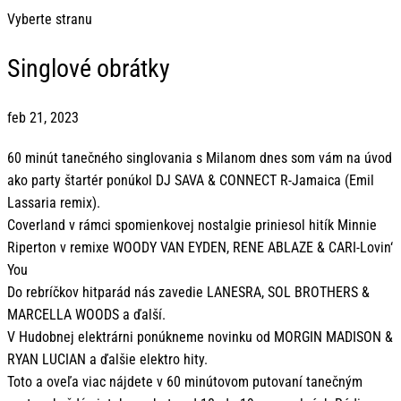
Vyberte stranu
Singlové obrátky
feb 21, 2023
60 minút tanečného singlovania s Milanom dnes som vám na úvod
ako party štartér ponúkol DJ SAVA & CONNECT R-Jamaica (Emil
Lassaria remix).
Coverland v rámci spomienkovej nostalgie priniesol hitík Minnie
Riperton v remixe WOODY VAN EYDEN, RENE ABLAZE & CARI-Lovin‘
You
Do rebríčkov hitparád nás zavedie LANESRA, SOL BROTHERS &
MARCELLA WOODS a ďalší.
V Hudobnej elektrárni ponúkneme novinku od MORGIN MADISON &
RYAN LUCIAN a ďalšie elektro hity.
Toto a oveľa viac nájdete v 60 minútovom putovaní tanečným