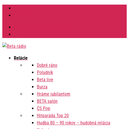
Facebook
Instagram
Výzvy na verejné obstarávanie
Zmluvy
Relácie
Dobré ráno
Poludník
Beta live
Burza
Hráme jubilantom
BETA salón
ČS Pop
Hitparáda Top 20
Hudba 80 – 90 rokov – hudobná relácia