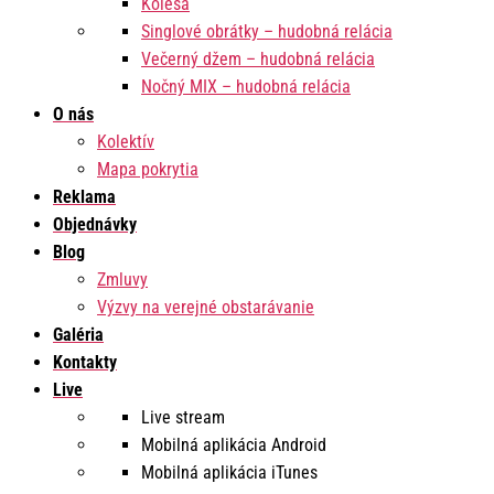
Kolesá
Singlové obrátky – hudobná relácia
Večerný džem – hudobná relácia
Nočný MIX – hudobná relácia
O nás
Kolektív
Mapa pokrytia
Reklama
Objednávky
Blog
Zmluvy
Výzvy na verejné obstarávanie
Galéria
Kontakty
Live
Live stream
Mobilná aplikácia Android
Mobilná aplikácia iTunes