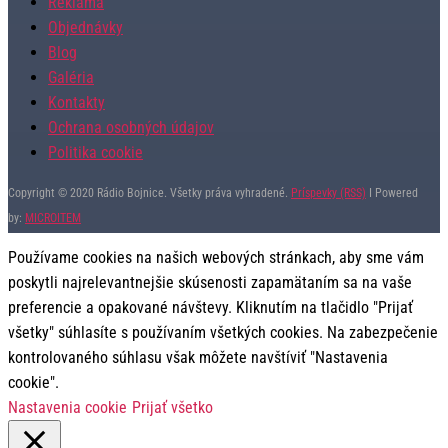
Reklama
Objednávky
Blog
Galéria
Kontakty
Ochrana osobných údajov
Politika cookie
Copyright © 2020 Rádio Bojnice. Všetky práva vyhradené.
Príspevky (RSS)
I Powered
by:
MICROITEM
Používame cookies na našich webových stránkach, aby sme vám
poskytli najrelevantnejšie skúsenosti zapamätaním sa na vaše
preferencie a opakované návštevy. Kliknutím na tlačidlo "Prijať
všetky" súhlasíte s používaním všetkých cookies. Na zabezpečenie
kontrolovaného súhlasu však môžete navštíviť "Nastavenia
cookie".
Nastavenia cookie
Prijať všetko