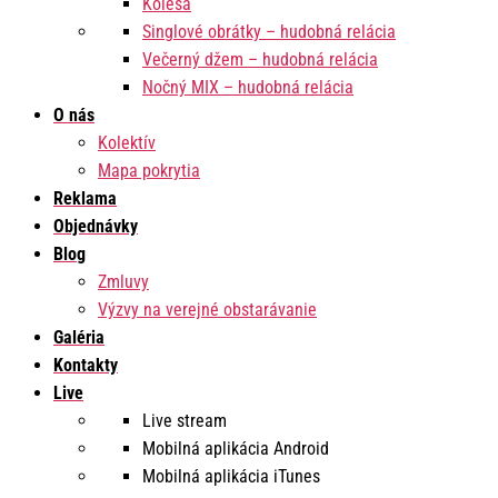
Kolesá
Singlové obrátky – hudobná relácia
Večerný džem – hudobná relácia
Nočný MIX – hudobná relácia
O nás
Kolektív
Mapa pokrytia
Reklama
Objednávky
Blog
Zmluvy
Výzvy na verejné obstarávanie
Galéria
Kontakty
Live
Live stream
Mobilná aplikácia Android
Mobilná aplikácia iTunes