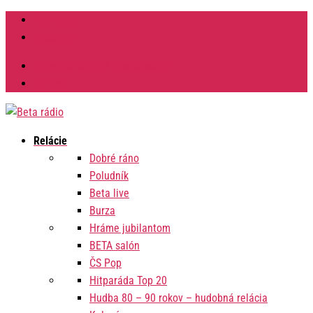
Facebook
Instagram
Výzvy na verejné obstarávanie
Zmluvy
Relácie
Dobré ráno
Poludník
Beta live
Burza
Hráme jubilantom
BETA salón
ČS Pop
Hitparáda Top 20
Hudba 80 – 90 rokov – hudobná relácia