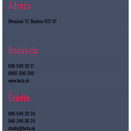
Adresa
Okrajová 12, Bojnice 972 01
Redakcia
046 540 30 77
0905 500 280
www.beta.sk
Štúdio
046 540 30 33
046 240 00 24
studio@beta.sk