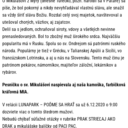
O Mikulášovi z Myry (dnešné Turecko, pozn. narodil sa v Patare) sa
píše, že bol pokorný a nikdy nevyhľadával vlastnú slávu, ale snažil
sa vždy šíriť slávu Božiu. Rozdal celý svoj majetok, navštevoval a
utešoval chorých, väzňov, aj zajatcov.
Delil sa s jedlom, ochraňoval siroty, vdovy a všetkých nevinne
prenasledovaných. Bol to zbožný muž širokého srdca. Najväčšiu
popularitu má v Rusku. Spolu so sv. Ondrejom sú patrónmi ruského
národa. Populárny je tiež v Grécku, v Talianskej Apúlii a Sicílii, vo
francúzskom Lotrinsku, a aj u nás na Slovensku. Tento muž činu je
patrónom pekárov, námorníkov, majiteľov záložní, lekárnikov a
rybárov.
Pesničku o sv. Mikulášovi naspievala aj naša kamoška, farbičková
kráľovná MIA.
V relácii LUNAPARK – POĎME SA HRAŤ sa už 6.12.2020 o 9:00
dozviete viac o tomto štedrom mužovi.
Nebudú chýbať súťažné otázky v rubrike PRAK STRIEĽAJ AKO
DRAK a mikulášske balíčky od PACI PAC.