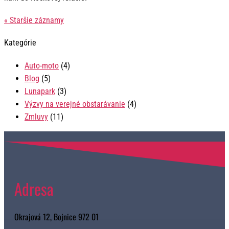
« Staršie záznamy
Kategórie
Auto-moto
(4)
Blog
(5)
Lunapark
(3)
Výzvy na verejné obstarávanie
(4)
Zmluvy
(11)
Adresa
Okrajová 12, Bojnice 972 01