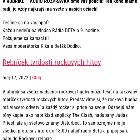
V RUBRIKE – AUDIO ROZPRÁVKA sme vás poučili: Ten koho máme
radi, je vždy najkrajší na svete v našich očiach!
Tešíme sa na vás opäť!
Každú nedeľu na vlnách Rádia BETA o 9. hodine.
Počujeme sa kamaráti!
Vaša moderátorka Kika a Beťák Dodko.
Rebríček tvrdosti rockových hitov
máj 17, 2022
|
Blog
V utorok sa všetci nadšenci rockovej hudby môžu tešiť na takzvaný
rebríček tvrdosti rockových hitov. Predstavíme si, že rocková hudba
má viacero odvetví a každý rocker si príde na svoje. Odznejú nám
tóny kapiel ako napríklad anglický The Clash, nadupaný Judas
Priest, ale aj svetovo známy Disturbed. To samozrejme nie je
všetko, preto si v utorok o 18:00 nalaď rádio Beta a pripoj sa k
nám do Rockovej relácie.