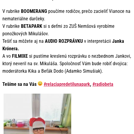
V rubrike
BOOMERANG
poučíme rodičov, prečo zacieliť Vianoce na
nemateriálne darčeky.
V rubrike
BETAPARK
si s deťmi zo ZUŠ Nemšová vyrobíme
ponožkových Mikulášov.
Tešiť sa môžete aj na
AUDIO ROZPRÁVKU
v interpretácii
Janka
Krónera.
A vo
FILMIXE
si pustíme kreslenú rozprávku o nezbednom Jankovi,
ktorý neveril na sv. Mikuláša. Spoločnosť Vám bude robiť dvojica:
moderátorka Kika a Beťák Dodo (Adamko Simušiak).
Tešíme sa na Vás
#relaciapredetilunapark
,
#radiobeta