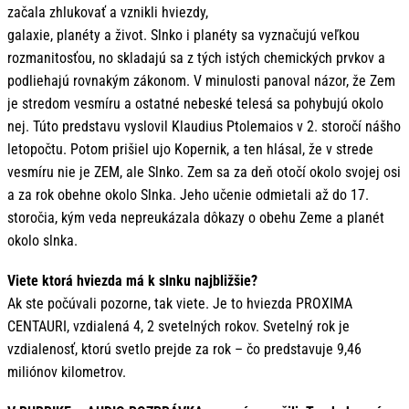
začala zhlukovať a vznikli hviezdy,
galaxie, planéty a život. Slnko i planéty sa vyznačujú veľkou
rozmanitosťou, no skladajú sa z tých istých chemických prvkov a
podliehajú rovnakým zákonom. V minulosti panoval názor, že Zem
je stredom vesmíru a ostatné nebeské telesá sa pohybujú okolo
nej. Túto predstavu vyslovil Klaudius Ptolemaios v 2. storočí nášho
letopočtu. Potom prišiel ujo Kopernik, a ten hlásal, že v strede
vesmíru nie je ZEM, ale Slnko. Zem sa za deň otočí okolo svojej osi
a za rok obehne okolo Slnka. Jeho učenie odmietali až do 17.
storočia, kým veda nepreukázala dôkazy o obehu Zeme a planét
okolo slnka.
Viete ktorá hviezda má k slnku najbližšie?
Ak ste počúvali pozorne, tak viete. Je to hviezda PROXIMA
CENTAURI, vzdialená 4, 2 svetelných rokov. Svetelný rok je
vzdialenosť, ktorú svetlo prejde za rok – čo predstavuje 9,46
miliónov kilometrov.