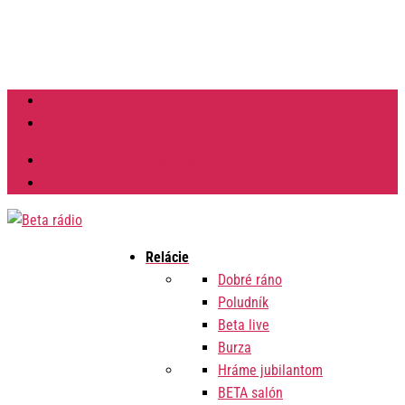
Facebook
Instagram
Výzvy na verejné obstarávanie
Zmluvy
Relácie
Dobré ráno
Poludník
Beta live
Burza
Hráme jubilantom
BETA salón