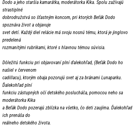
Dodo a jeho staršia kamarátka, moderátorka Kika. Spolu zažívajú
strastiplné
dobrodružstvá so šťastným koncom, pri ktorých Beťák Dodo
spoznáva život a objavuje
svet detí. Každý diel relácie má svoju nosnú tému, ktorá je jinglovo
predelená
rozmanitými rubrikami, ktoré s hlavnou témou súvisia.
Dôležitú funkciu pri objavovaní plní ďalekohľad, (Beťák Dodo ho
našiel v červenom
cadillacu), ktorým obaja pozorujú svet aj za bránami Lunaparku.
Ďalekohľad plní
funkciu zástupných očí detského poslucháča, pomocou neho sa
moderátorka Kika
a Beťák Dodo pozerajú zblízka na všetko, čo deti zaujíma. Ďalekohľad
ich prenáša do
reálneho detského života.