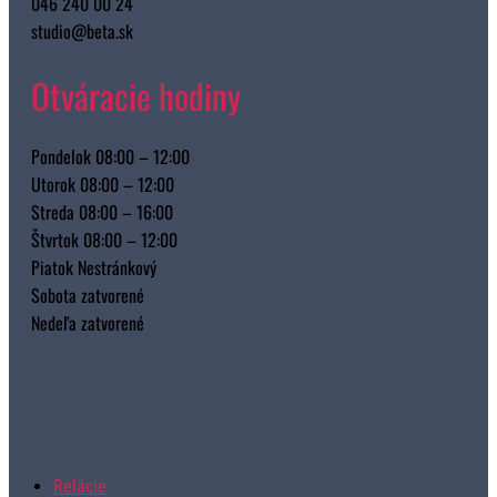
046 240 00 24
studio@beta.sk
Otváracie hodiny
Pondelok 08:00 – 12:00
Utorok 08:00 – 12:00
Streda 08:00 – 16:00
Štvrtok 08:00 – 12:00
Piatok Nestránkový
Sobota zatvorené
Nedeľa zatvorené
Relácie