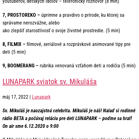
youtuberov, detských idolov – telefonický rozhovor (8 min)
7, PROSTOREKO –
úprimne a pravdivo o prírode, ku ktorej sa
správame nerozvážne, alebo
ako zlepšiť starostlivosť o svoje životné prostredie. (5 min)
8, FILMIX –
filmové, seriálové a rozprávkové animované tipy pre
deti (5 min)
9, BOOMERANG –
rubrika venovaná vzťahom deti a rodičia (5 min)
LUNAPARK sviatok sv. Mikuláša
máj 17, 2022
|
Lunapark
Sv. Mikuláš je naozajstná celebrita. Mikuláš je náš! Nalaď si rodinné
rádio BETA a počúvaj reláciu pre deti LUNAPARK – poďme sa hrať!
On air sme 6.12.2020 o 9:00