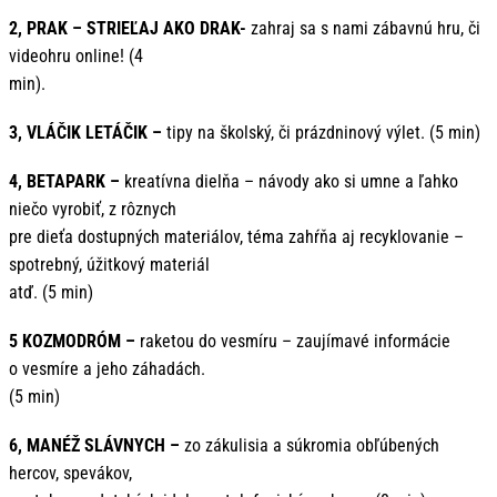
2, PRAK – STRIEĽAJ AKO DRAK-
zahraj sa s nami zábavnú hru, či
videohru online! (4
min).
3, VLÁČIK LETÁČIK –
tipy na školský, či prázdninový výlet. (5 min)
4, BETAPARK –
kreatívna dielňa – návody ako si umne a ľahko
niečo vyrobiť, z rôznych
pre dieťa dostupných materiálov, téma zahŕňa aj recyklovanie –
spotrebný, úžitkový materiál
atď. (5 min)
5 KOZMODRÓM –
raketou do vesmíru – zaujímavé informácie
o vesmíre a jeho záhadách.
(5 min)
6, MANÉŽ SLÁVNYCH –
zo zákulisia a súkromia obľúbených
hercov, spevákov,