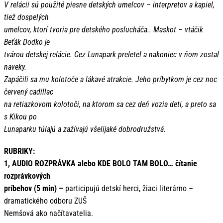
V relácii sú použité piesne detských umelcov – interpretov a kapiel,
tiež dospelých
umelcov, ktorí tvoria pre detského poslucháča.. Maskot – vtáčik
Beťák Dodko je
tvárou detskej relácie. Cez Lunapark preletel a nakoniec v ňom zostal
naveky.
Zapáčili sa mu kolotoče a lákavé atrakcie. Jeho príbytkom je cez noc
červený cadillac
na retiazkovom kolotoči, na ktorom sa cez deň vozia deti, a preto sa
s Kikou po
Lunaparku túlajú a zažívajú všelijaké dobrodružstvá.
RUBRIKY:
1, AUDIO ROZPRÁVKA alebo KDE BOLO TAM BOLO… čítanie
rozprávkových
príbehov (5 min) –
participujú detskí herci, žiaci literárno –
dramatického odboru ZUŠ
Nemšová ako načítavatelia.