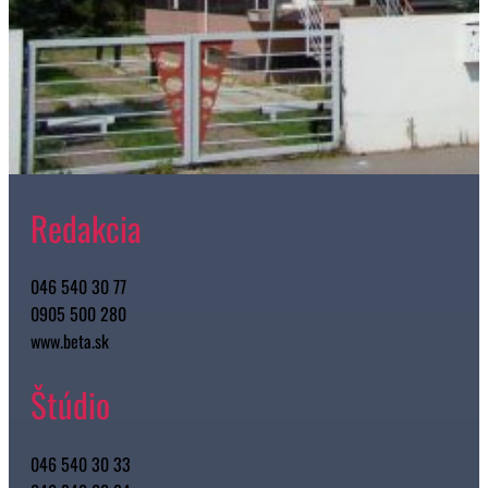
Redakcia
046 540 30 77
0905 500 280
www.beta.sk
Štúdio
046 540 30 33