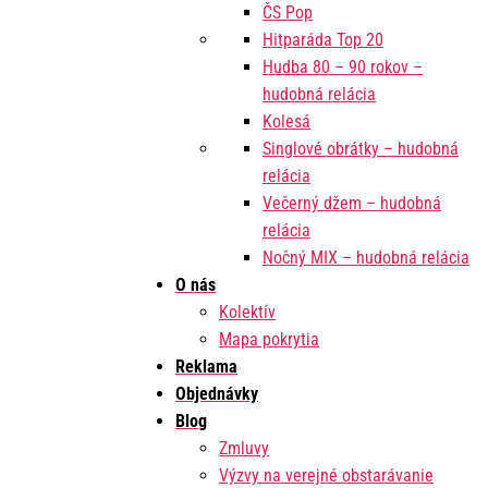
ČS Pop
Hitparáda Top 20
Hudba 80 – 90 rokov –
hudobná relácia
Kolesá
Singlové obrátky – hudobná
relácia
Večerný džem – hudobná
relácia
Nočný MIX – hudobná relácia
O nás
Kolektív
Mapa pokrytia
Reklama
Objednávky
Blog
Zmluvy
Výzvy na verejné obstarávanie