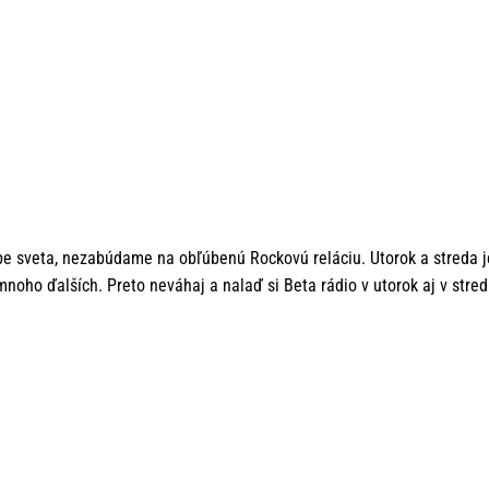
dbe sveta, nezabúdame na obľúbenú Rockovú reláciu. Utorok a streda j
noho ďalších. Preto neváhaj a nalaď si Beta rádio v utorok aj v stred