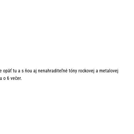
e opäť tu a s ňou aj nenahraditeľné tóny rockovej a metalovej
u o 6 večer.