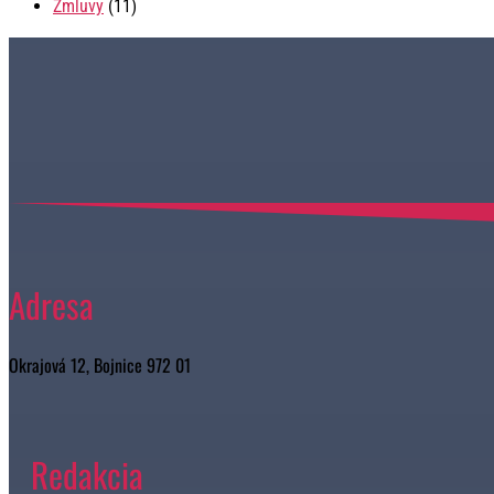
Zmluvy
(11)
Adresa
Okrajová 12, Bojnice 972 01
Redakcia