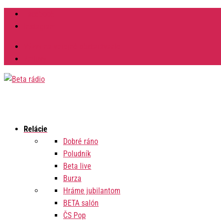
Facebook
Instagram
Výzvy na verejné obstarávanie
Zmluvy
Relácie
Dobré ráno
Poludník
Beta live
Burza
Hráme jubilantom
BETA salón
ČS Pop