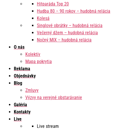
Hitparáda Top 20
Hudba 80 – 90 rokov – hudobná relácia
Kolesá
Singlové obrátky – hudobná relácia
Večerný džem – hudobná relácia
Nočný MIX – hudobná relácia
O nás
Kolektív
Mapa pokrytia
Reklama
Objednávky
Blog
Zmluvy
Výzvy na verejné obstarávanie
Galéria
Kontakty
Live
Live stream