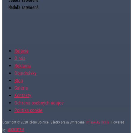
Nedeľa zatvorené
Relácie
O nás
Reklama
Objednávky
Blog
Galéria
Kontakty
Ochrana osobných údajov
Politika cookie
Copyright © 2020 Rádio Bojnice. Všetky práva vyhradené.
Príspevky (RSS)
I Powered
by:
MICROITEM