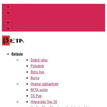
Facebook
Instagram
Výzvy na verejné obstarávanie
Zmluvy
Relácie
Dobré ráno
Poludník
Beta live
Burza
Hráme jubilantom
BETA salón
ČS Pop
Hitparáda Top 20