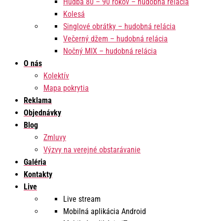
Hudba 80 – 90 rokov – hudobná relácia
Kolesá
Singlové obrátky – hudobná relácia
Večerný džem – hudobná relácia
Nočný MIX – hudobná relácia
O nás
Kolektív
Mapa pokrytia
Reklama
Objednávky
Blog
Zmluvy
Výzvy na verejné obstarávanie
Galéria
Kontakty
Live
Live stream
Mobilná aplikácia Android