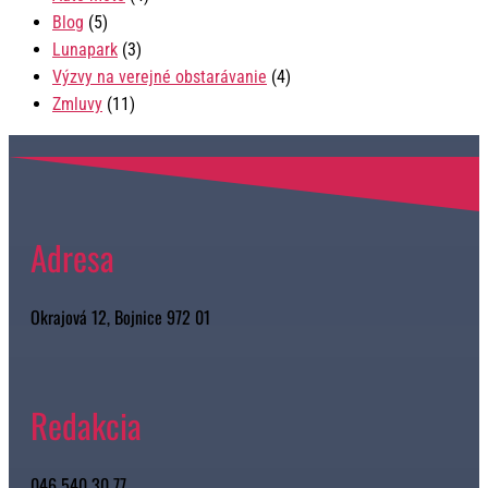
Blog
(5)
Lunapark
(3)
Výzvy na verejné obstarávanie
(4)
Zmluvy
(11)
Adresa
Okrajová 12, Bojnice 972 01
Redakcia
046 540 30 77