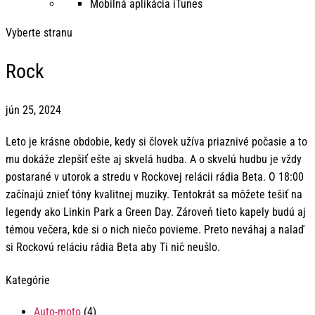
Mobilná aplikácia iTunes
Vyberte stranu
Rock
jún 25, 2024
Leto je krásne obdobie, kedy si človek užíva priaznivé počasie a to
mu dokáže zlepšiť ešte aj skvelá hudba. A o skvelú hudbu je vždy
postarané v utorok a stredu v Rockovej relácii rádia Beta. O 18:00
začínajú znieť tóny kvalitnej muziky. Tentokrát sa môžete tešiť na
legendy ako Linkin Park a Green Day. Zároveň tieto kapely budú aj
témou večera, kde si o nich niečo povieme. Preto neváhaj a nalaď
si Rockovú reláciu rádia Beta aby Ti nič neušlo.
Kategórie
Auto-moto
(4)