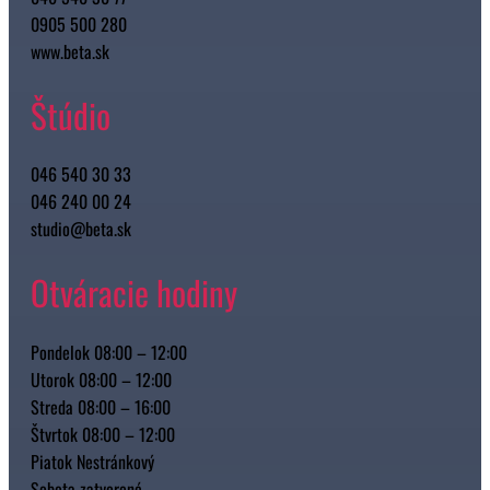
0905 500 280
www.beta.sk
Štúdio
046 540 30 33
046 240 00 24
studio@beta.sk
Otváracie hodiny
Pondelok 08:00 – 12:00
Utorok 08:00 – 12:00
Streda 08:00 – 16:00
Štvrtok 08:00 – 12:00
Piatok Nestránkový
Sobota zatvorené