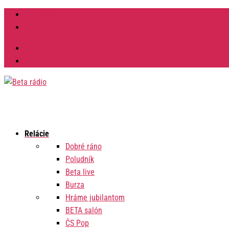
Facebook
Instagram
Výzvy na verejné obstarávanie
Zmluvy
Relácie
Dobré ráno
Poludník
Beta live
Burza
Hráme jubilantom
BETA salón
ČS Pop