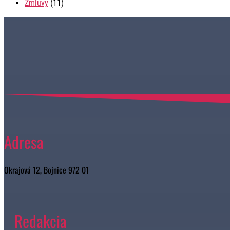
Zmluvy
(11)
Adresa
Okrajová 12, Bojnice 972 01
Redakcia