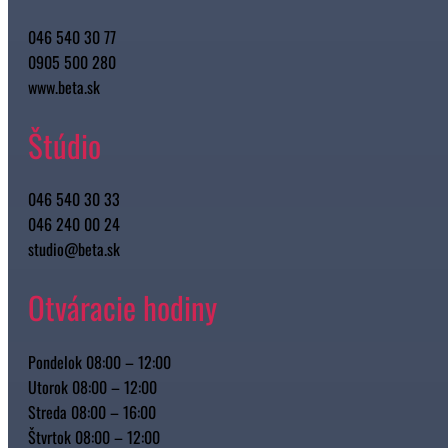
046 540 30 77
0905 500 280
www.beta.sk
Štúdio
046 540 30 33
046 240 00 24
studio@beta.sk
Otváracie hodiny
Pondelok 08:00 – 12:00
Utorok 08:00 – 12:00
Streda 08:00 – 16:00
Štvrtok 08:00 – 12:00