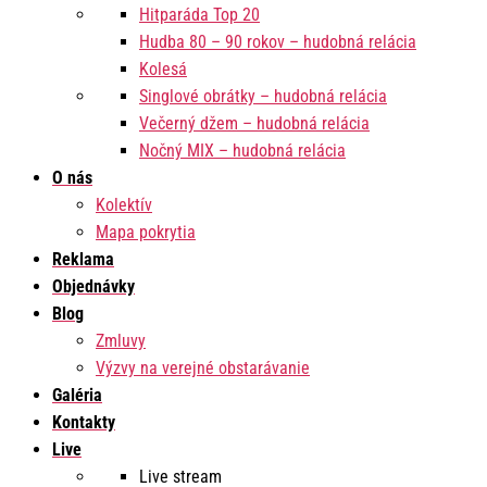
Hitparáda Top 20
Hudba 80 – 90 rokov – hudobná relácia
Kolesá
Singlové obrátky – hudobná relácia
Večerný džem – hudobná relácia
Nočný MIX – hudobná relácia
O nás
Kolektív
Mapa pokrytia
Reklama
Objednávky
Blog
Zmluvy
Výzvy na verejné obstarávanie
Galéria
Kontakty
Live
Live stream