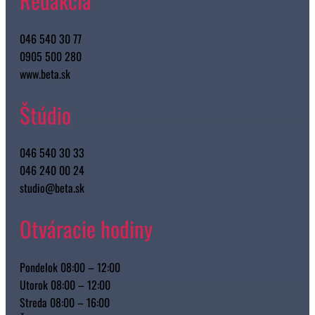
046 540 30 77
0905 500 280
www.beta.sk
Štúdio
046 540 30 33
046 240 00 24
studio@beta.sk
Otváracie hodiny
Pondelok 08:00 – 12:00
Utorok 08:00 – 12:00
Streda 08:00 – 16:00