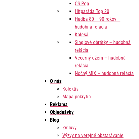
ČS Pop
Hitparáda Top 20
Hudba 80 – 90 rokov –
hudobná relácia
Kolesá
Singlové obrátky – hudobná
relácia
Večerný džem – hudobná
relácia
Nočný MIX – hudobná relácia
O nás
Kolektív
Mapa pokrytia
Reklama
Objednávky
Blog
Zmluvy
Výzvy na verejné obstarávanie