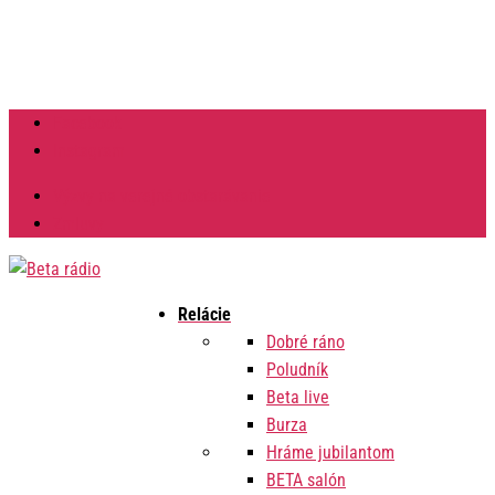
Facebook
Instagram
Výzvy na verejné obstarávanie
Zmluvy
Relácie
Dobré ráno
Poludník
Beta live
Burza
Hráme jubilantom
BETA salón