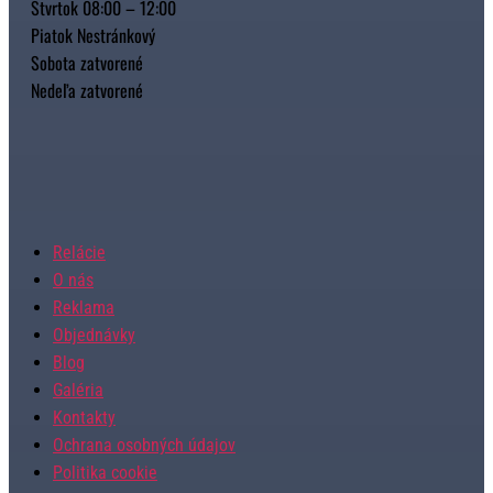
Štvrtok 08:00 – 12:00
Piatok Nestránkový
Sobota zatvorené
Nedeľa zatvorené
Relácie
O nás
Reklama
Objednávky
Blog
Galéria
Kontakty
Ochrana osobných údajov
Politika cookie