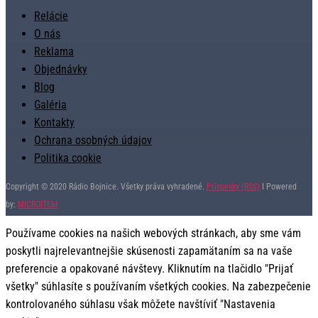
Relácie
O nás
Reklama
Objednávky
Blog
Galéria
Kontakty
Ochrana osobných údajov
Politika cookie
Copyright © 2020 Rádio Bojnice. Všetky práva vyhradené.
Príspevky (RSS)
I Powered
by:
MICROITEM
Používame cookies na našich webových stránkach, aby sme vám
poskytli najrelevantnejšie skúsenosti zapamätaním sa na vaše
preferencie a opakované návštevy. Kliknutím na tlačidlo "Prijať
všetky" súhlasíte s používaním všetkých cookies. Na zabezpečenie
kontrolovaného súhlasu však môžete navštíviť "Nastavenia