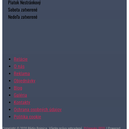
Piatok Nestránkový
Sobota zatvorené
Nedeľa zatvorené
Relácie
O nás
Reklama
Objednávky
Blog
Galéria
Kontakty
Ochrana osobných údajov
Politika cookie
Copyright © 2020 Rádio Bojnice. Všetky práva vyhradené.
Príspevky (RSS)
I Powered