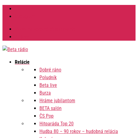
Facebook
Instagram
Výzvy na verejné obstarávanie
Zmluvy
Relácie
Dobré ráno
Poludník
Beta live
Burza
Hráme jubilantom
BETA salón
ČS Pop
Hitparáda Top 20
Hudba 80 – 90 rokov – hudobná relácia