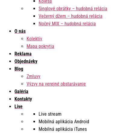
Kolesá
Singlové obrátky – hudobná relácia
Večerný džem – hudobná relácia
Nočný MIX – hudobná relácia
O nás
Kolektív
Mapa pokrytia
Reklama
Objednávky
Blog
Zmluvy
Výzvy na verejné obstarávanie
Galéria
Kontakty
Live
Live stream
Mobilná aplikácia Android
Mobilná aplikácia iTunes