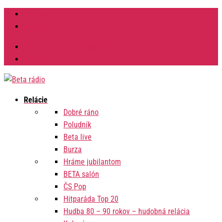
Facebook
Instagram
Výzvy na verejné obstarávanie
Zmluvy
Relácie
Dobré ráno
Poludník
Beta live
Burza
Hráme jubilantom
BETA salón
ČS Pop
Hitparáda Top 20
Hudba 80 – 90 rokov – hudobná relácia