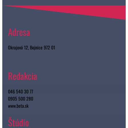
Adresa
Okrajová 12, Bojnice 972 01
Redakcia
046 540 30 77
0905 500 280
www.beta.sk
Štúdio