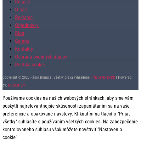
Relácie
O nás
Reklama
Objednávky
Blog
Galéria
Kontakty
Ochrana osobných údajov
Politika cookie
Copyright © 2020 Rádio Bojnice. Všetky práva vyhradené.
Príspevky (RSS)
I Powered
by:
MICROITEM
Používame cookies na našich webových stránkach, aby sme vám
poskytli najrelevantnejšie skúsenosti zapamätaním sa na vaše
preferencie a opakované návštevy. Kliknutím na tlačidlo "Prijať
všetky" súhlasíte s používaním všetkých cookies. Na zabezpečenie
kontrolovaného súhlasu však môžete navštíviť "Nastavenia
cookie".