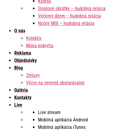
Kolesá
Singlové obrátky – hudobná relácia
Večerný džem – hudobná relácia
Nočný MIX – hudobná relácia
O nás
Kolektív
Mapa pokrytia
Reklama
Objednávky
Blog
Zmluvy
Výzvy na verejné obstarávanie
Galéria
Kontakty
Live
Live stream
Mobilná aplikácia Android
Mobilná aplikácia iTunes