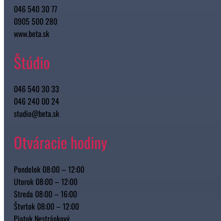
046 540 30 77
0905 500 280
www.beta.sk
Štúdio
046 540 30 33
046 240 00 24
studio@beta.sk
Otváracie hodiny
Pondelok 08:00 – 12:00
Utorok 08:00 – 12:00
Streda 08:00 – 16:00
Štvrtok 08:00 – 12:00
Piatok Nestránkový