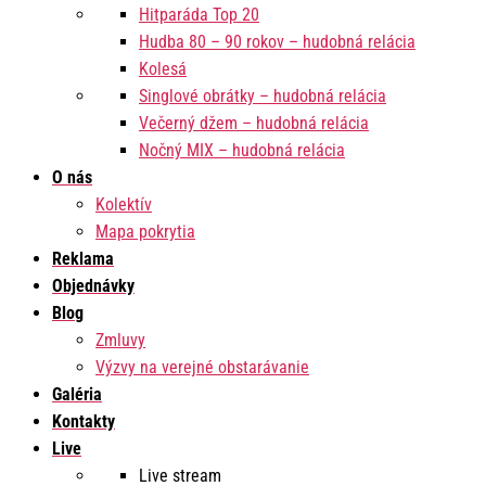
Hitparáda Top 20
Hudba 80 – 90 rokov – hudobná relácia
Kolesá
Singlové obrátky – hudobná relácia
Večerný džem – hudobná relácia
Nočný MIX – hudobná relácia
O nás
Kolektív
Mapa pokrytia
Reklama
Objednávky
Blog
Zmluvy
Výzvy na verejné obstarávanie
Galéria
Kontakty
Live
Live stream