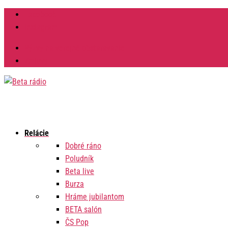
Facebook
Instagram
Výzvy na verejné obstarávanie
Zmluvy
Relácie
Dobré ráno
Poludník
Beta live
Burza
Hráme jubilantom
BETA salón
ČS Pop