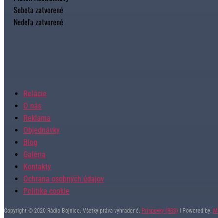
Sobota zatvorené
Nedeľa zatvorené
Relácie
O nás
Reklama
Objednávky
Blog
Galéria
Kontakty
Ochrana osobných údajov
Politika cookie
Copyright © 2020 Rádio Bojnice. Všetky práva vyhradené.
Príspevky (RSS)
I Powered by:
M