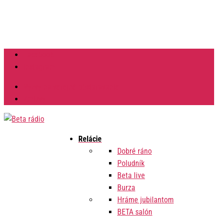
Facebook
Instagram
Výzvy na verejné obstarávanie
Zmluvy
Relácie
Dobré ráno
Poludník
Beta live
Burza
Hráme jubilantom
BETA salón