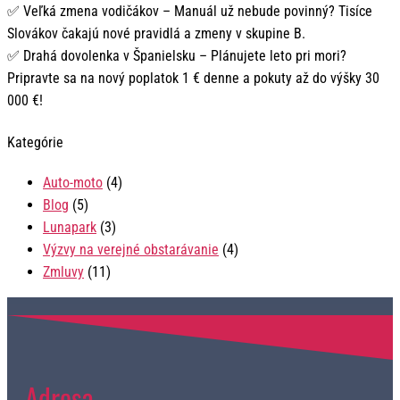
✅ Veľká zmena vodičákov – Manuál už nebude povinný? Tisíce
Slovákov čakajú nové pravidlá a zmeny v skupine B.
✅ Drahá dovolenka v Španielsku – Plánujete leto pri mori?
Pripravte sa na nový poplatok 1 € denne a pokuty až do výšky 30
000 €!
Kategórie
Auto-moto
(4)
Blog
(5)
Lunapark
(3)
Výzvy na verejné obstarávanie
(4)
Zmluvy
(11)
Adresa