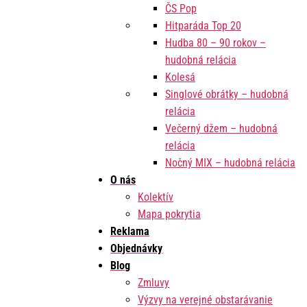
ČS Pop
Hitparáda Top 20
Hudba 80 – 90 rokov –
hudobná relácia
Kolesá
Singlové obrátky – hudobná
relácia
Večerný džem – hudobná
relácia
Nočný MIX – hudobná relácia
O nás
Kolektív
Mapa pokrytia
Reklama
Objednávky
Blog
Zmluvy
Výzvy na verejné obstarávanie