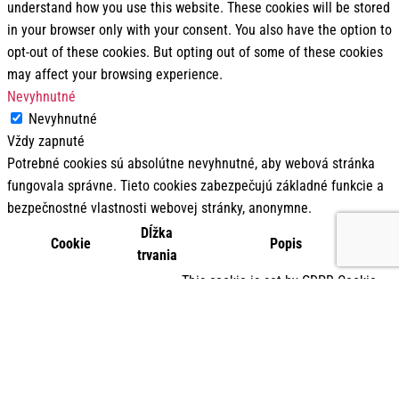
understand how you use this website. These cookies will be stored
in your browser only with your consent. You also have the option to
opt-out of these cookies. But opting out of some of these cookies
may affect your browsing experience.
Nevyhnutné
Nevyhnutné
Vždy zapnuté
Potrebné cookies sú absolútne nevyhnutné, aby webová stránka
fungovala správne. Tieto cookies zabezpečujú základné funkcie a
bezpečnostné vlastnosti webovej stránky, anonymne.
Dĺžka
Cookie
Popis
trvania
This cookie is set by GDPR Cookie
cookielawinfo-
11
Consent plugin. The cookie is used
checkbox-analytics
months
to store the user consent for the
cookies in the category "Analytics".
The cookie is set by GDPR cookie
cookielawinfo-
11
consent to record the user consent