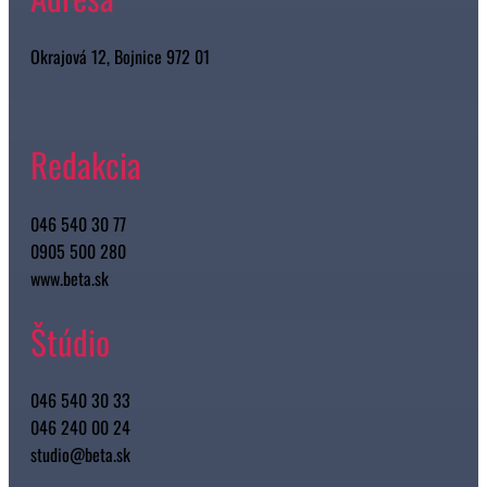
Okrajová 12, Bojnice 972 01
Redakcia
046 540 30 77
0905 500 280
www.beta.sk
Štúdio
046 540 30 33
046 240 00 24
studio@beta.sk