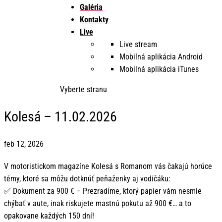
Galéria
Kontakty
Live
Live stream
Mobilná aplikácia Android
Mobilná aplikácia iTunes
Vyberte stranu
Kolesá – 11.02.2026
feb 12, 2026
V motoristickom magazíne Kolesá s Romanom vás čakajú horúce
témy, ktoré sa môžu dotknúť peňaženky aj vodičáku:
✅ Dokument za 900 € – Prezradíme, ktorý papier vám nesmie
chýbať v aute, inak riskujete mastnú pokutu až 900 €… a to
opakovane každých 150 dní!