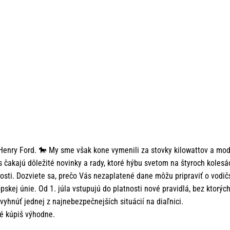
 – Henry Ford. 🐎 My sme však kone vymenili za stovky kilowattov a mo
 čakajú dôležité novinky a rady, ktoré hýbu svetom na štyroch kolesá
nosti. Dozviete sa, prečo Vás nezaplatené dane môžu pripraviť o vodi
skej únie. Od 1. júla vstupujú do platnosti nové pravidlá, bez ktorýc
hnúť jednej z najnebezpečnejších situácií na diaľnici.
vé kúpiš výhodne.