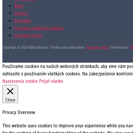
Blog
Galéria
Kontakty
Ochrana osobných údajov
Politika cookie
Copyright © 2020 Rádio Bojnice. Všetky práva vyhradené.
Príspevky (RSS)
I Powered by:
M
Používame cookies na našich webových stránkach, aby sme vám posky
súhlasíte s používaním všetkých cookies. Na zabezpečenie kontrolo
Nastavenia cookie
Prijať všetko
Close
Privacy Overview
This website uses cookies to improve your experience while you navi