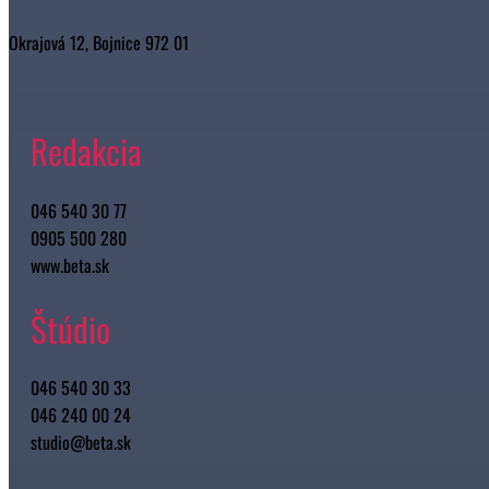
Okrajová 12, Bojnice 972 01
Redakcia
046 540 30 77
0905 500 280
www.beta.sk
Štúdio
046 540 30 33
046 240 00 24
studio@beta.sk