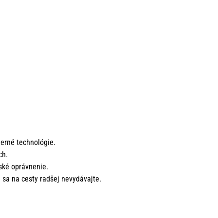
derné technológie.
ch.
čské oprávnenie.
h sa na cesty radšej nevydávajte.