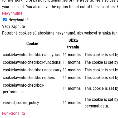
for the working of basic functionalities of the website. We also use
your consent. You also have the option to opt-out of these cookies.
Nevyhnutné
Nevyhnutné
Vždy zapnuté
Potrebné cookies sú absolútne nevyhnutné, aby webová stránka fun
Dĺžka
Cookie
trvania
cookielawinfo-checkbox-analytics
11 months
This cookie is set 
cookielawinfo-checkbox-functional
11 months
The cookie is set b
cookielawinfo-checkbox-necessary
11 months
This cookie is set 
cookielawinfo-checkbox-others
11 months
This cookie is set 
cookielawinfo-checkbox-
11 months
This cookie is set 
performance
The cookie is set b
viewed_cookie_policy
11 months
personal data.
Funkcionalita