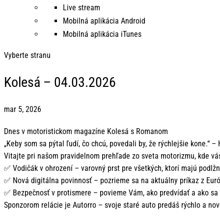
Live stream
Mobilná aplikácia Android
Mobilná aplikácia iTunes
Vyberte stranu
Kolesá – 04.03.2026
mar 5, 2026
Dnes v motoristickom magazíne Kolesá s Romanom
„Keby som sa pýtal ľudí, čo chcú, povedali by, že rýchlejšie kone.“
Vitajte pri našom pravidelnom prehľade zo sveta motorizmu, kde vás
✅ Vodičák v ohrození – varovný prst pre všetkých, ktorí majú podlž
✅ Nová digitálna povinnosť – pozrieme sa na aktuálny príkaz z Európ
✅ Bezpečnosť v protismere – povieme Vám, ako predvídať a ako sa vy
Sponzorom relácie je Autorro – svoje staré auto predáš rýchlo a no