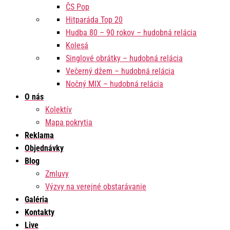
ČS Pop
Hitparáda Top 20
Hudba 80 – 90 rokov – hudobná relácia
Kolesá
Singlové obrátky – hudobná relácia
Večerný džem – hudobná relácia
Nočný MIX – hudobná relácia
O nás
Kolektív
Mapa pokrytia
Reklama
Objednávky
Blog
Zmluvy
Výzvy na verejné obstarávanie
Galéria
Kontakty
Live