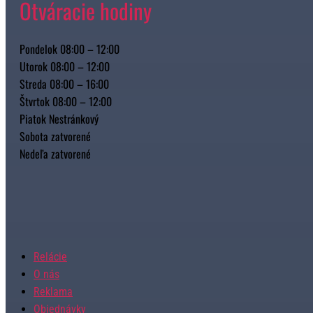
Otváracie hodiny
Pondelok 08:00 – 12:00
Utorok 08:00 – 12:00
Streda 08:00 – 16:00
Štvrtok 08:00 – 12:00
Piatok Nestránkový
Sobota zatvorené
Nedeľa zatvorené
Relácie
O nás
Reklama
Objednávky