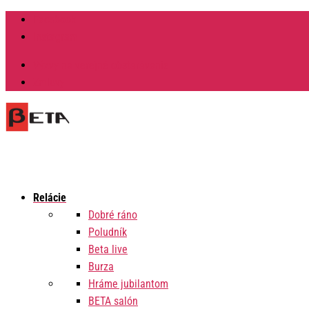
Facebook
Instagram
Výzvy na verejné obstarávanie
Zmluvy
Relácie
Dobré ráno
Poludník
Beta live
Burza
Hráme jubilantom
BETA salón