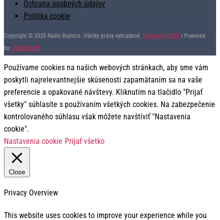
Ochrana osobných údajov
Politika cookie
Copyright © 2020 Rádio Bojnice. Všetky práva vyhradené.
Príspevky (RSS)
I Powered
by:
MICROITEM
Používame cookies na našich webových stránkach, aby sme vám
poskytli najrelevantnejšie skúsenosti zapamätaním sa na vaše
preferencie a opakované návštevy. Kliknutím na tlačidlo "Prijať
všetky" súhlasíte s používaním všetkých cookies. Na zabezpečenie
kontrolovaného súhlasu však môžete navštíviť "Nastavenia
cookie".
Nastavenia cookie
Prijať všetko
Close
Privacy Overview
This website uses cookies to improve your experience while you