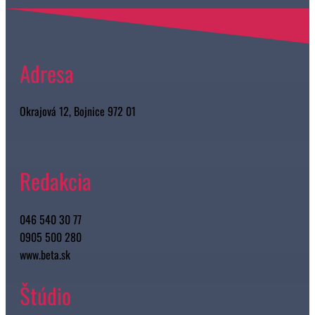
Adresa
Okrajová 12, Bojnice 972 01
Redakcia
046 540 30 77
0905 500 280
www.beta.sk
Štúdio