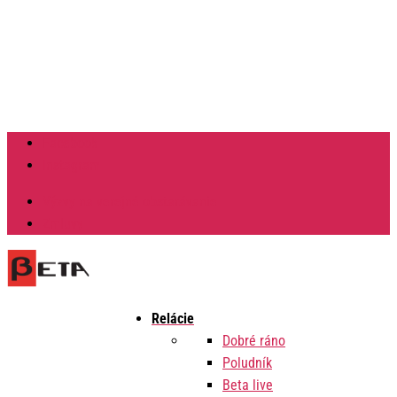
Facebook
Instagram
Výzvy na verejné obstarávanie
Zmluvy
Relácie
Dobré ráno
Poludník
Beta live