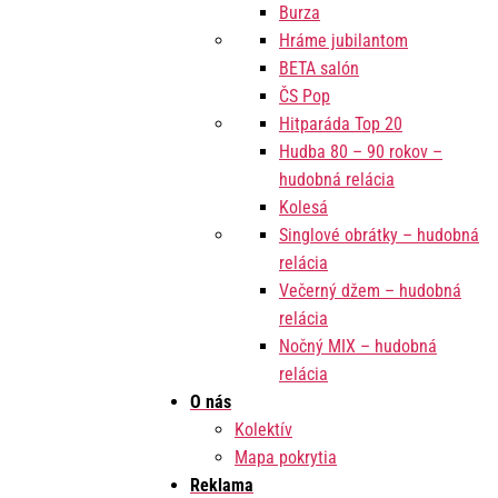
Burza
Hráme jubilantom
BETA salón
ČS Pop
Hitparáda Top 20
Hudba 80 – 90 rokov –
hudobná relácia
Kolesá
Singlové obrátky – hudobná
relácia
Večerný džem – hudobná
relácia
Nočný MIX – hudobná
relácia
O nás
Kolektív
Mapa pokrytia
Reklama