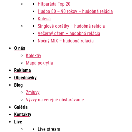
Hitparáda Top 20
Hudba 80 – 90 rokov – hudobná relácia
Kolesá
Singlové obrátky – hudobná relácia
Večerný džem – hudobná relácia
Nočný MIX – hudobná relácia
O nás
Kolektív
Mapa pokrytia
Reklama
Objednávky
Blog
Zmluvy
Výzvy na verejné obstarávanie
Galéria
Kontakty
Live
Live stream