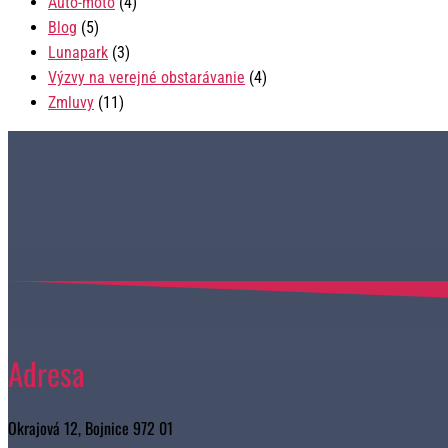
Auto-moto
(4)
Blog
(5)
Lunapark
(3)
Výzvy na verejné obstarávanie
(4)
Zmluvy
(11)
Adresa
Okrajová 12, Bojnice 972 01