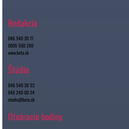
Redakcia
046 540 30 77
0905 500 280
www.beta.sk
Štúdio
046 540 30 33
046 240 00 24
studio@beta.sk
Otváracie hodiny