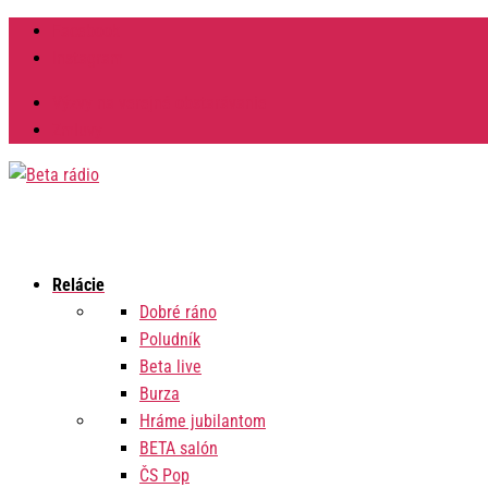
Facebook
Instagram
Výzvy na verejné obstarávanie
Zmluvy
Relácie
Dobré ráno
Poludník
Beta live
Burza
Hráme jubilantom
BETA salón
ČS Pop