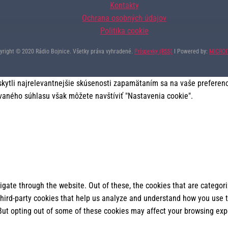
Kontakty
Ochrana osobných údajov
Politika cookie
yright © 2020 Rádio Bojnice. Všetky práva vyhradené.
Príspevky (RSS)
I Powered by:
MICRO
tli najrelevantnejšie skúsenosti zapamätaním sa na vaše preferencie
vaného súhlasu však môžete navštíviť "Nastavenia cookie".
gate through the website. Out of these, the cookies that are categor
 third-party cookies that help us analyze and understand how you use t
 But opting out of some of these cookies may affect your browsing exp