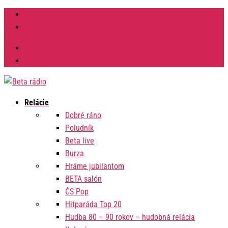
Facebook
Instagram
Výzvy na verejné obstarávanie
Zmluvy
Relácie
Dobré ráno
Poludník
Beta live
Burza
Hráme jubilantom
BETA salón
ČS Pop
Hitparáda Top 20
Hudba 80 – 90 rokov – hudobná relácia