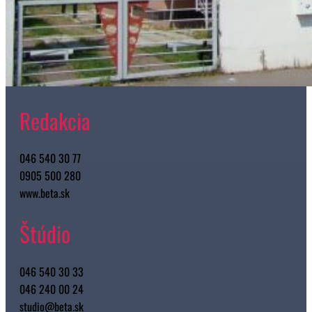
Redakcia
046 540 30 77
0905 500 280
www.beta.sk
Štúdio
046 540 30 33
046 240 00 24
studio@beta.sk