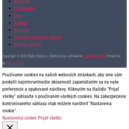
Reklama
Objednávky
Blog
Galéria
Kontakty
Ochrana osobných údajov
Politika cookie
Copyright © 2020 Rádio Bojnice. Všetky práva vyhradené.
Príspevky (RSS)
I Powered
by:
MICROITEM
Používame cookies na našich webových stránkach, aby sme vám
poskytli najrelevantnejšie skúsenosti zapamätaním sa na vaše
preferencie a opakované návštevy. Kliknutím na tlačidlo "Prijať
všetky" súhlasíte s používaním všetkých cookies. Na zabezpečenie
kontrolovaného súhlasu však môžete navštíviť "Nastavenia
cookie".
Nastavenia cookie
Prijať všetko