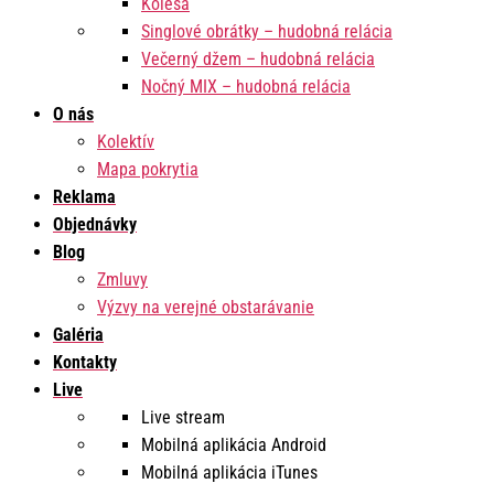
Kolesá
Singlové obrátky – hudobná relácia
Večerný džem – hudobná relácia
Nočný MIX – hudobná relácia
O nás
Kolektív
Mapa pokrytia
Reklama
Objednávky
Blog
Zmluvy
Výzvy na verejné obstarávanie
Galéria
Kontakty
Live
Live stream
Mobilná aplikácia Android
Mobilná aplikácia iTunes