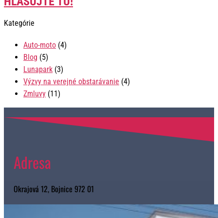
HLASUJTE TU!
Kategórie
Auto-moto
(4)
Blog
(5)
Lunapark
(3)
Výzvy na verejné obstarávanie
(4)
Zmluvy
(11)
Adresa
Okrajová 12, Bojnice 972 01