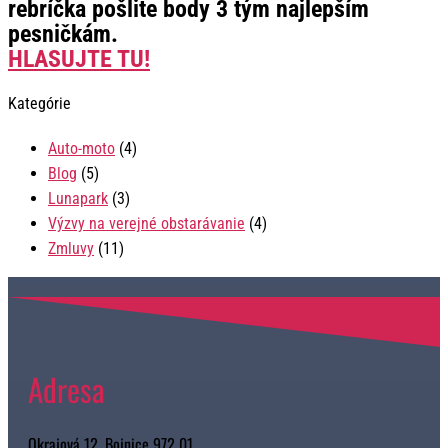
rebríčka pošlite body 3 tým najlepším
pesničkám.
HLASUJTE TU!
Kategórie
Auto-moto
(4)
Blog
(5)
Lunapark
(3)
Výzvy na verejné obstarávanie
(4)
Zmluvy
(11)
Adresa
Okrajová 12, Bojnice 972 01