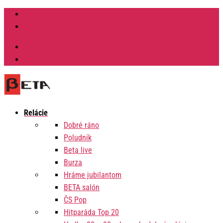
Facebook
Instagram
Výzvy na verejné obstarávanie
Zmluvy
Relácie
Dobré ráno
Poludník
Beta live
Burza
Hráme jubilantom
BETA salón
ČS Pop
Hitparáda Top 20