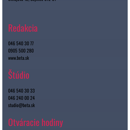
Redakcia
046 540 30 77
0905 500 280
www.beta.sk
Štúdio
046 540 30 33
046 240 00 24
studio@beta.sk
Otváracie hodiny