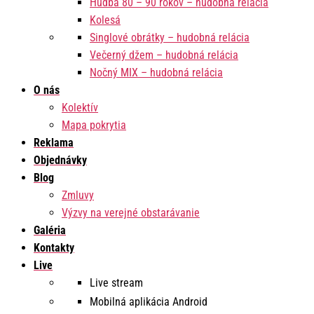
Hudba 80 – 90 rokov – hudobná relácia
Kolesá
Singlové obrátky – hudobná relácia
Večerný džem – hudobná relácia
Nočný MIX – hudobná relácia
O nás
Kolektív
Mapa pokrytia
Reklama
Objednávky
Blog
Zmluvy
Výzvy na verejné obstarávanie
Galéria
Kontakty
Live
Live stream
Mobilná aplikácia Android