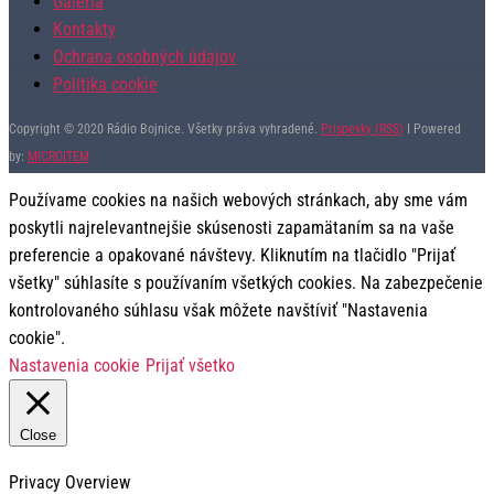
Galéria
Kontakty
Ochrana osobných údajov
Politika cookie
Copyright © 2020 Rádio Bojnice. Všetky práva vyhradené.
Príspevky (RSS)
I Powered
by:
MICROITEM
Používame cookies na našich webových stránkach, aby sme vám
poskytli najrelevantnejšie skúsenosti zapamätaním sa na vaše
preferencie a opakované návštevy. Kliknutím na tlačidlo "Prijať
všetky" súhlasíte s používaním všetkých cookies. Na zabezpečenie
kontrolovaného súhlasu však môžete navštíviť "Nastavenia
cookie".
Nastavenia cookie
Prijať všetko
Close
Privacy Overview