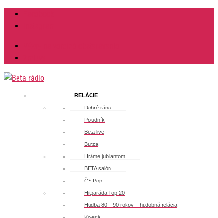
Facebook
Instagram
Výzvy na verejné obstarávanie
Zmluvy
RELÁCIE
Dobré ráno
Poludník
Beta live
Burza
Hráme jubilantom
BETA salón
ČS Pop
Hitparáda Top 20
Hudba 80 – 90 rokov – hudobná relácia
Kolesá