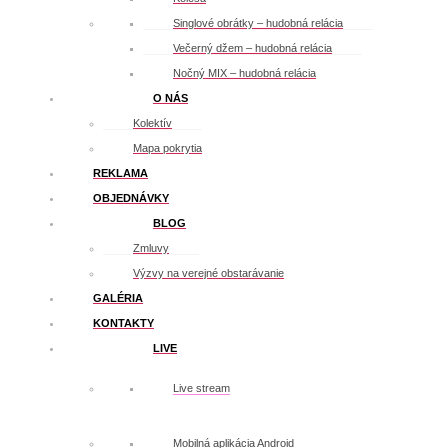
Singlové obrátky – hudobná relácia
Večerný džem – hudobná relácia
Nočný MIX – hudobná relácia
O NÁS
Kolektív
Mapa pokrytia
REKLAMA
OBJEDNÁVKY
BLOG
Zmluvy
Výzvy na verejné obstarávanie
GALÉRIA
KONTAKTY
LIVE
Live stream
Mobilná aplikácia Android