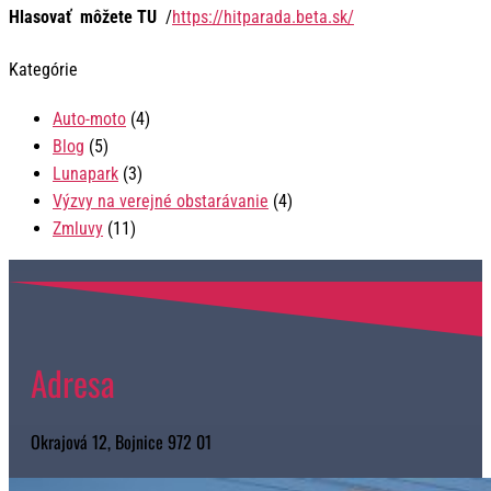
Hlasovať môžete TU
/
https://hitparada.beta.sk/
Kategórie
Auto-moto
(4)
Blog
(5)
Lunapark
(3)
Výzvy na verejné obstarávanie
(4)
Zmluvy
(11)
Adresa
Okrajová 12, Bojnice 972 01