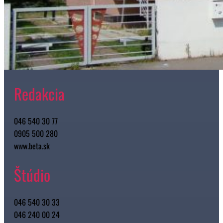
Redakcia
046 540 30 77
0905 500 280
www.beta.sk
Štúdio
046 540 30 33
046 240 00 24