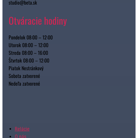
studio@beta.sk
Otváracie hodiny
Pondelok 08:00 – 12:00
Utorok 08:00 – 12:00
Streda 08:00 – 16:00
Štvrtok 08:00 – 12:00
Piatok Nestránkový
Sobota zatvorené
Nedeľa zatvorené
Relácie
O nás