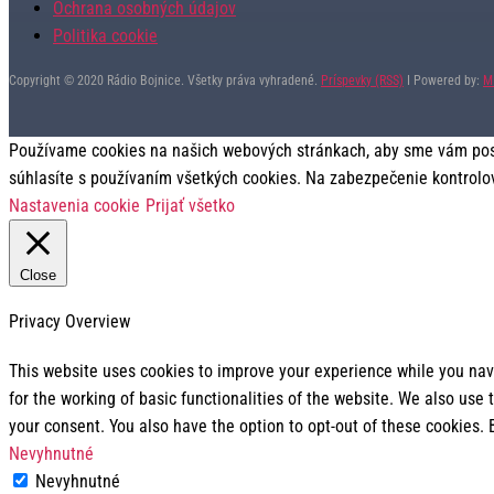
Ochrana osobných údajov
Politika cookie
Copyright © 2020 Rádio Bojnice. Všetky práva vyhradené.
Príspevky (RSS)
I Powered by:
M
Používame cookies na našich webových stránkach, aby sme vám posky
súhlasíte s používaním všetkých cookies. Na zabezpečenie kontrolo
Nastavenia cookie
Prijať všetko
Close
Privacy Overview
This website uses cookies to improve your experience while you navi
for the working of basic functionalities of the website. We also use
your consent. You also have the option to opt-out of these cookies.
Nevyhnutné
Nevyhnutné