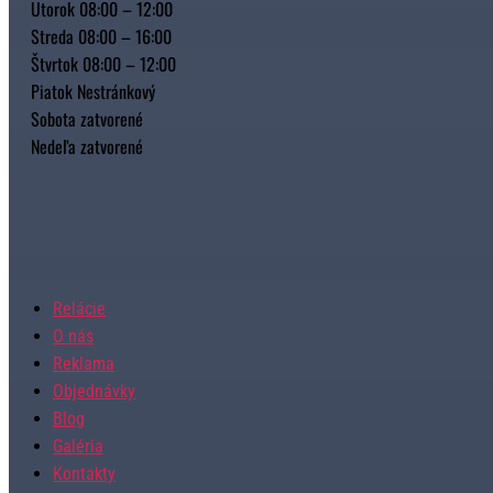
Utorok 08:00 – 12:00
Streda 08:00 – 16:00
Štvrtok 08:00 – 12:00
Piatok Nestránkový
Sobota zatvorené
Nedeľa zatvorené
Relácie
O nás
Reklama
Objednávky
Blog
Galéria
Kontakty