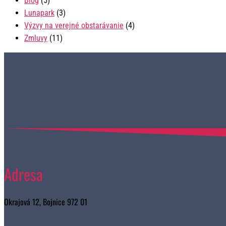
Blog
(5)
Lunapark
(3)
Výzvy na verejné obstarávanie
(4)
Zmluvy
(11)
Adresa
Okrajová 12, Bojnice 972 01