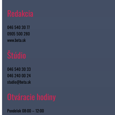
Redakcia
046 540 30 77
0905 500 280
www.beta.sk
Štúdio
046 540 30 33
046 240 00 24
studio@beta.sk
Otváracie hodiny
Pondelok 08:00 – 12:00