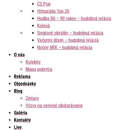
ČS Pop
Hitparáda Top 20
Hudba 80 – 90 rokov – hudobná relácia
Kolesá
Singlové obrátky – hudobná relácia
Večerný džem – hudobná relácia
Nočný MIX – hudobná relácia
O nás
Kolektív
Mapa pokrytia
Reklama
Objednávky
Blog
Zmluvy
Výzvy na verejné obstarávanie
Galéria
Kontakty
Live