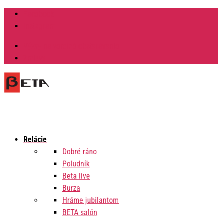
Facebook
Instagram
Výzvy na verejné obstarávanie
Zmluvy
Relácie
Dobré ráno
Poludník
Beta live
Burza
Hráme jubilantom
BETA salón