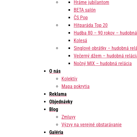
Hráme jubilantom
BETA salón
ČS Pop
Hitparáda Top 20
Hudba 80 – 90 rokov – hudobná 
Kolesá
Singlové obrátky – hudobná rel
Večerný džem – hudobná reláci
Nočný MIX – hudobná relácia
O nás
Kolektív
Mapa pokrytia
Reklama
Objednávky
Blog
Zmluvy
Výzvy na verejné obstarávanie
Galéria