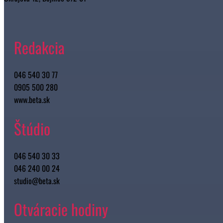
Redakcia
046 540 30 77
0905 500 280
www.beta.sk
Štúdio
046 540 30 33
046 240 00 24
studio@beta.sk
Otváracie hodiny