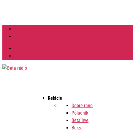
Facebook
Instagram
Výzvy na verejné obstarávanie
Zmluvy
Relácie
Dobré ráno
Poludník
Beta live
Burza