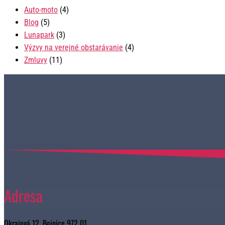
Auto-moto
(4)
Blog
(5)
Lunapark
(3)
Výzvy na verejné obstarávanie
(4)
Zmluvy
(11)
Adresa
Okrajová 12, Bojnice 972 01