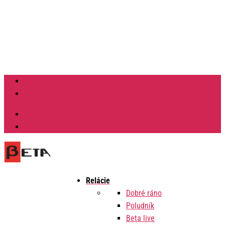
Facebook
Instagram
Výzvy na verejné obstarávanie
Zmluvy
Relácie
Dobré ráno
Poludník
Beta live