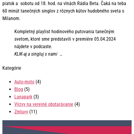
piatok a sobotu od 18. hod. na vlnách Rádia Beta. Čaká na teba
60 minút tanečných singlov z rôznych kútov hudobného sveta s
Milanom.
Kompletný playlist hodinového putovania tanečným
svetom, ktoré sme predstavili v premiére 05.04.2024
nájdete v podcaste.
KLIK-aj a singluj s nami …
Kategórie
Auto-moto
(4)
Blog
(5)
Lunapark
(3)
Výzvy na verejné obstarávanie
(4)
Zmluvy
(11)