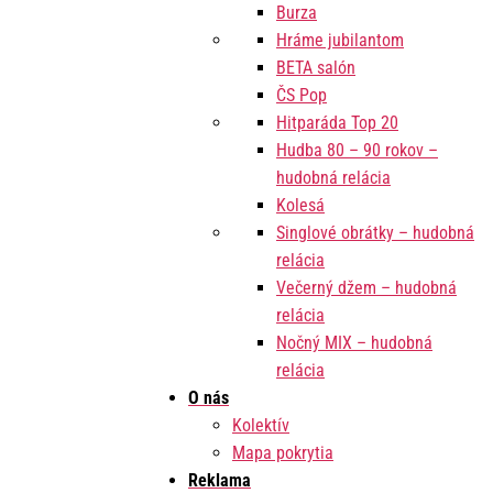
Burza
Hráme jubilantom
BETA salón
ČS Pop
Hitparáda Top 20
Hudba 80 – 90 rokov –
hudobná relácia
Kolesá
Singlové obrátky – hudobná
relácia
Večerný džem – hudobná
relácia
Nočný MIX – hudobná
relácia
O nás
Kolektív
Mapa pokrytia
Reklama