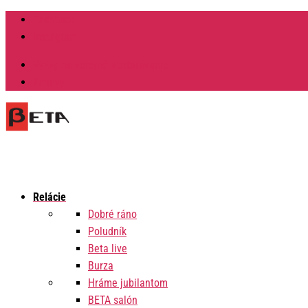
Facebook
Instagram
Výzvy na verejné obstarávanie
Zmluvy
Relácie
Dobré ráno
Poludník
Beta live
Burza
Hráme jubilantom
BETA salón