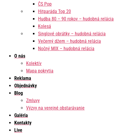
ČS Pop
Hitparáda Top 20
Hudba 80 – 90 rokov – hudobná relácia
Kolesá
Singlové obrátky – hudobná relácia
Večerný džem – hudobná relácia
Nočný MIX – hudobná relácia
O nás
Kolektív
Mapa pokrytia
Reklama
Objednávky
Blog
Zmluvy
Výzvy na verejné obstarávanie
Galéria
Kontakty
Live