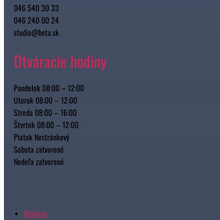
046 540 30 33
046 240 00 24
studio@beta.sk
Otváracie hodiny
Pondelok 08:00 – 12:00
Utorok 08:00 – 12:00
Streda 08:00 – 16:00
Štvrtok 08:00 – 12:00
Piatok Nestránkový
Sobota zatvorené
Nedeľa zatvorené
Relácie