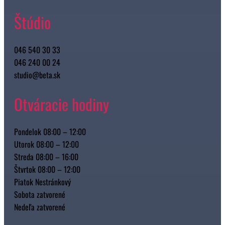
Štúdio
046 540 30 33
046 240 00 24
studio@beta.sk
Otváracie hodiny
Pondelok 08:00 – 12:00
Utorok 08:00 – 12:00
Streda 08:00 – 16:00
Štvrtok 08:00 – 12:00
Piatok Nestránkový
Sobota zatvorené
Nedeľa zatvorené