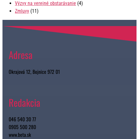
Výzvy na verejné obstarávanie
(4)
Zmluvy
(11)
Adresa
Okrajová 12, Bojnice 972 01
Redakcia
046 540 30 77
0905 500 280
www.beta.sk