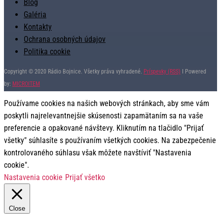
Blog
Galéria
Kontakty
Ochrana osobných údajov
Politika cookie
Copyright © 2020 Rádio Bojnice. Všetky práva vyhradené.
Príspevky (RSS)
I Powered
by:
MICROITEM
Používame cookies na našich webových stránkach, aby sme vám
poskytli najrelevantnejšie skúsenosti zapamätaním sa na vaše
preferencie a opakované návštevy. Kliknutím na tlačidlo "Prijať
všetky" súhlasíte s používaním všetkých cookies. Na zabezpečenie
kontrolovaného súhlasu však môžete navštíviť "Nastavenia
cookie".
Nastavenia cookie
Prijať všetko
Close