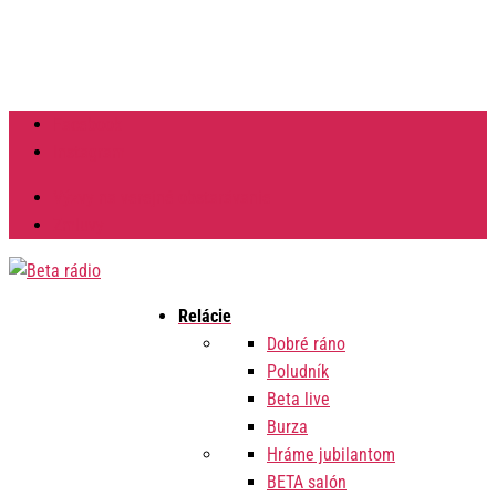
Facebook
Instagram
Výzvy na verejné obstarávanie
Zmluvy
Relácie
Dobré ráno
Poludník
Beta live
Burza
Hráme jubilantom
BETA salón