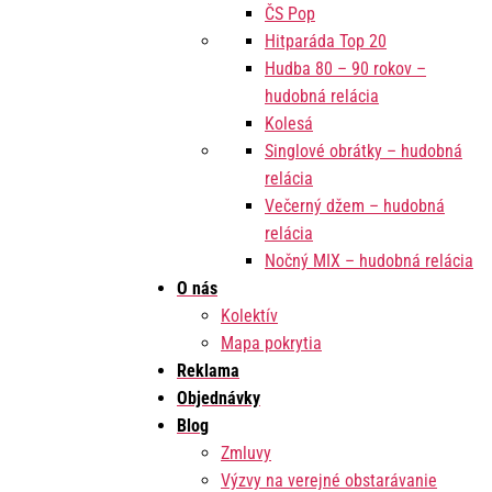
ČS Pop
Hitparáda Top 20
Hudba 80 – 90 rokov –
hudobná relácia
Kolesá
Singlové obrátky – hudobná
relácia
Večerný džem – hudobná
relácia
Nočný MIX – hudobná relácia
O nás
Kolektív
Mapa pokrytia
Reklama
Objednávky
Blog
Zmluvy
Výzvy na verejné obstarávanie