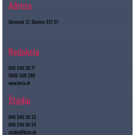
Adresa
Okrajová 12, Bojnice 972 01
Redakcia
046 540 30 77
0905 500 280
www.beta.sk
Štúdio
046 540 30 33
046 240 00 24
studio@beta.sk