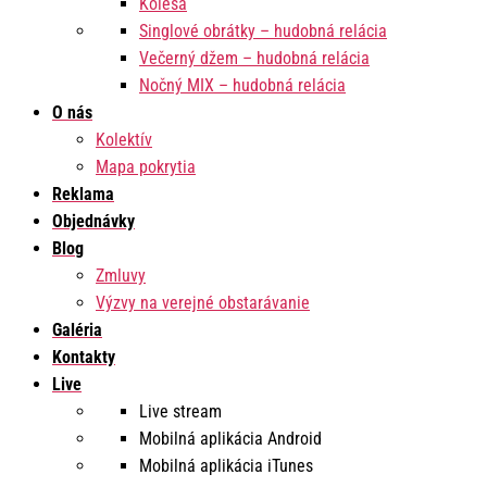
Kolesá
Singlové obrátky – hudobná relácia
Večerný džem – hudobná relácia
Nočný MIX – hudobná relácia
O nás
Kolektív
Mapa pokrytia
Reklama
Objednávky
Blog
Zmluvy
Výzvy na verejné obstarávanie
Galéria
Kontakty
Live
Live stream
Mobilná aplikácia Android
Mobilná aplikácia iTunes