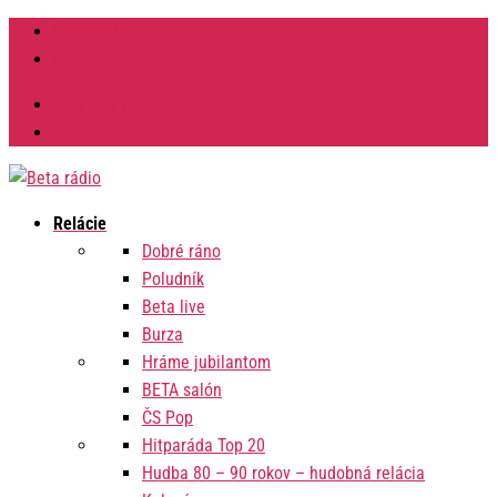
Facebook
Instagram
Výzvy na verejné obstarávanie
Zmluvy
Relácie
Dobré ráno
Poludník
Beta live
Burza
Hráme jubilantom
BETA salón
ČS Pop
Hitparáda Top 20
Hudba 80 – 90 rokov – hudobná relácia