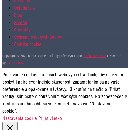
Reklama
Objednávky
Blog
Galéria
Kontakty
Ochrana osobných údajov
Politika cookie
Copyright © 2020 Rádio Bojnice. Všetky práva vyhradené.
Príspevky (RSS)
I Powered
by:
MICROITEM
Používame cookies na našich webových stránkach, aby sme vám
poskytli najrelevantnejšie skúsenosti zapamätaním sa na vaše
preferencie a opakované návštevy. Kliknutím na tlačidlo "Prijať
všetky" súhlasíte s používaním všetkých cookies. Na zabezpečenie
kontrolovaného súhlasu však môžete navštíviť "Nastavenia
cookie".
Nastavenia cookie
Prijať všetko