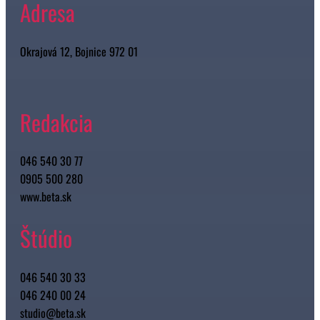
Adresa
Okrajová 12, Bojnice 972 01
Redakcia
046 540 30 77
0905 500 280
www.beta.sk
Štúdio
046 540 30 33
046 240 00 24
studio@beta.sk