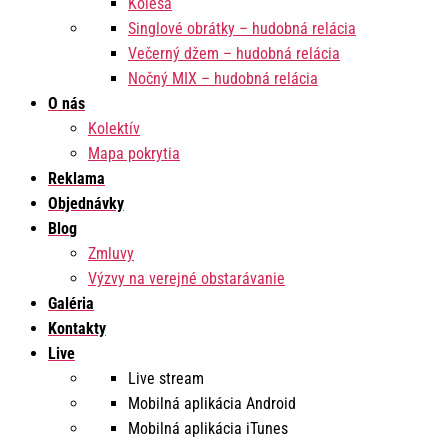
Kolesá
Singlové obrátky – hudobná relácia
Večerný džem – hudobná relácia
Nočný MIX – hudobná relácia
O nás
Kolektív
Mapa pokrytia
Reklama
Objednávky
Blog
Zmluvy
Výzvy na verejné obstarávanie
Galéria
Kontakty
Live
Live stream
Mobilná aplikácia Android
Mobilná aplikácia iTunes