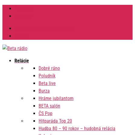
Facebook
Instagram
Výzvy na verejné obstarávanie
Zmluvy
Relácie
Dobré ráno
Poludník
Beta live
Burza
Hráme jubilantom
BETA salón
ČS Pop
Hitparáda Top 20
Hudba 80 – 90 rokov – hudobná relácia