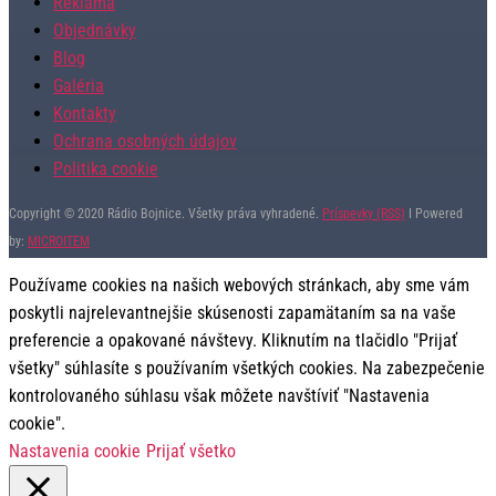
Reklama
Objednávky
Blog
Galéria
Kontakty
Ochrana osobných údajov
Politika cookie
Copyright © 2020 Rádio Bojnice. Všetky práva vyhradené.
Príspevky (RSS)
I Powered
by:
MICROITEM
Používame cookies na našich webových stránkach, aby sme vám
poskytli najrelevantnejšie skúsenosti zapamätaním sa na vaše
preferencie a opakované návštevy. Kliknutím na tlačidlo "Prijať
všetky" súhlasíte s používaním všetkých cookies. Na zabezpečenie
kontrolovaného súhlasu však môžete navštíviť "Nastavenia
cookie".
Nastavenia cookie
Prijať všetko