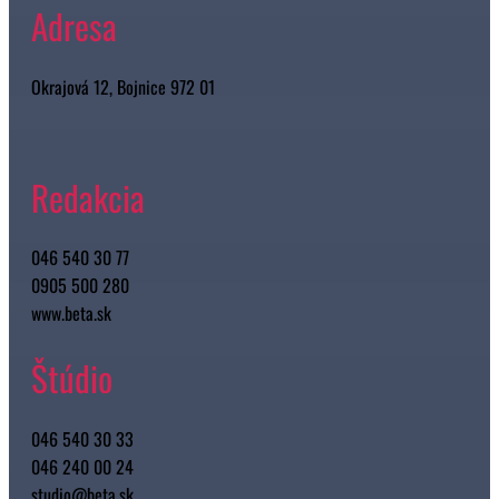
Adresa
Okrajová 12, Bojnice 972 01
Redakcia
046 540 30 77
0905 500 280
www.beta.sk
Štúdio
046 540 30 33
046 240 00 24
studio@beta.sk