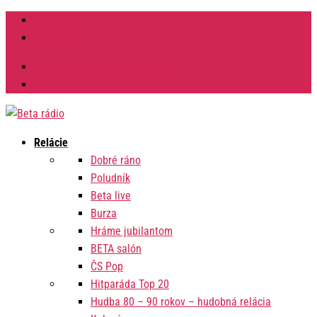
Facebook
Instagram
Výzvy na verejné obstarávanie
Zmluvy
Relácie
Dobré ráno
Poludník
Beta live
Burza
Hráme jubilantom
BETA salón
ČS Pop
Hitparáda Top 20
Hudba 80 – 90 rokov – hudobná relácia