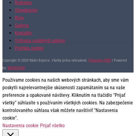
Reklama
Objednávky
Blog
Galéria
Kontakty
Ochrana osobných údajov
Politika cookie
Copyright © 2020 Rádio Bojnice. Všetky práva vyhradené.
Príspevky (RSS)
I Powered
by:
MICROITEM
Používame cookies na našich webových stránkach, aby sme vám
poskytli najrelevantnejšie skúsenosti zapamätaním sa na vaše
preferencie a opakované návštevy. Kliknutím na tlačidlo "Prijať
všetky" súhlasíte s používaním všetkých cookies. Na zabezpečenie
kontrolovaného súhlasu však môžete navštíviť "Nastavenia
cookie".
Nastavenia cookie
Prijať všetko