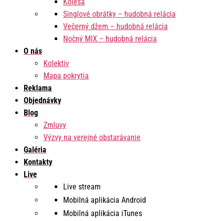
Kolesá
Singlové obrátky – hudobná relácia
Večerný džem – hudobná relácia
Nočný MIX – hudobná relácia
O nás
Kolektív
Mapa pokrytia
Reklama
Objednávky
Blog
Zmluvy
Výzvy na verejné obstarávanie
Galéria
Kontakty
Live
Live stream
Mobilná aplikácia Android
Mobilná aplikácia iTunes