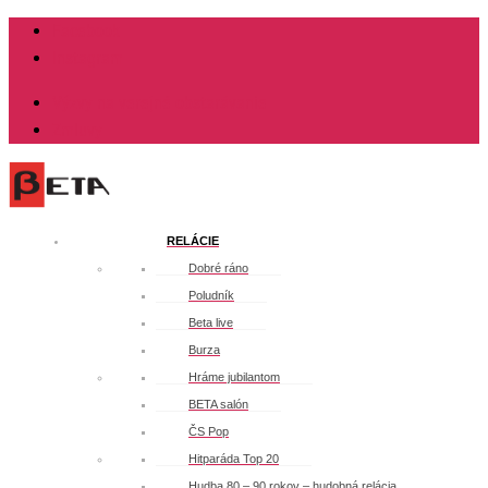
Facebook
Instagram
Výzvy na verejné obstarávanie
Zmluvy
RELÁCIE
Dobré ráno
Poludník
Beta live
Burza
Hráme jubilantom
BETA salón
ČS Pop
Hitparáda Top 20
Hudba 80 – 90 rokov – hudobná relácia