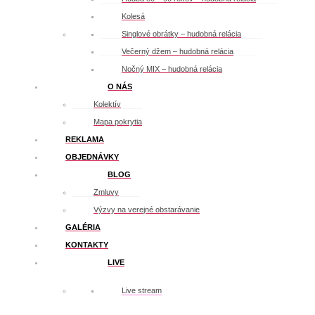
Kolesá
Singlové obrátky – hudobná relácia
Večerný džem – hudobná relácia
Nočný MIX – hudobná relácia
O NÁS
Kolektív
Mapa pokrytia
REKLAMA
OBJEDNÁVKY
BLOG
Zmluvy
Výzvy na verejné obstarávanie
GALÉRIA
KONTAKTY
LIVE
Live stream