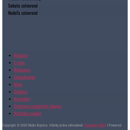
Sobota zatvorené
Nedeľa zatvorené
Relácie
O nás
Reklama
Objednávky
Blog
Galéria
Kontakty
Ochrana osobných údajov
Politika cookie
Copyright © 2020 Rádio Bojnice. Všetky práva vyhradené.
Príspevky (RSS)
I Powered