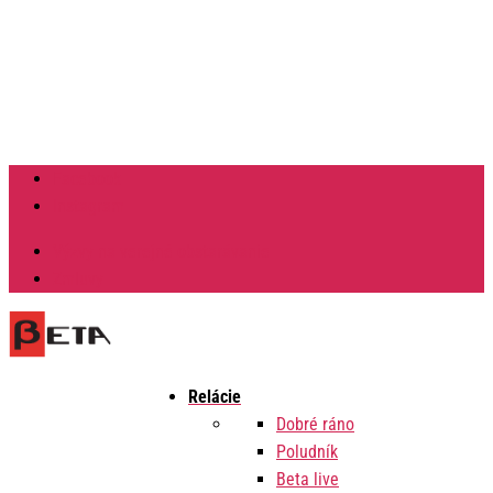
Facebook
Instagram
Výzvy na verejné obstarávanie
Zmluvy
Relácie
Dobré ráno
Poludník
Beta live