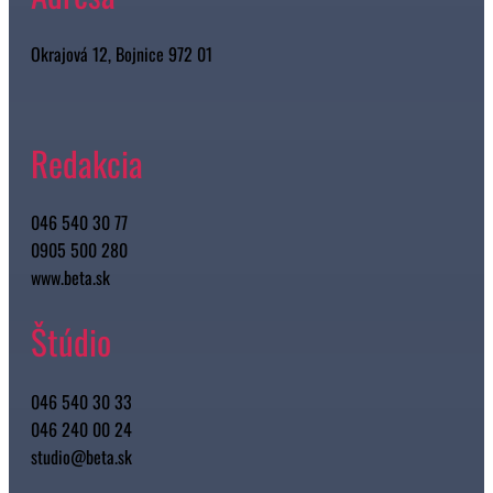
Okrajová 12, Bojnice 972 01
Redakcia
046 540 30 77
0905 500 280
www.beta.sk
Štúdio
046 540 30 33
046 240 00 24
studio@beta.sk