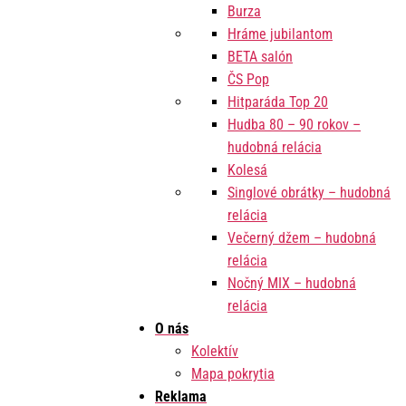
Burza
Hráme jubilantom
BETA salón
ČS Pop
Hitparáda Top 20
Hudba 80 – 90 rokov –
hudobná relácia
Kolesá
Singlové obrátky – hudobná
relácia
Večerný džem – hudobná
relácia
Nočný MIX – hudobná
relácia
O nás
Kolektív
Mapa pokrytia
Reklama