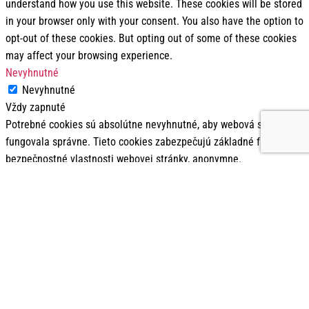
understand how you use this website. These cookies will be stored
in your browser only with your consent. You also have the option to
opt-out of these cookies. But opting out of some of these cookies
may affect your browsing experience.
Nevyhnutné
Nevyhnutné
Vždy zapnuté
Potrebné cookies sú absolútne nevyhnutné, aby webová stránka
fungovala správne. Tieto cookies zabezpečujú základné funkcie a
bezpečnostné vlastnosti webovej stránky, anonymne.
Dĺžka
Cookie
Popis
trvania
This cookie is set by GDPR Cookie
cookielawinfo-
11
Consent plugin. The cookie is used
checkbox-analytics
months
to store the user consent for the
cookies in the category "Analytics".
The cookie is set by GDPR cookie
cookielawinfo-
11
consent to record the user consent