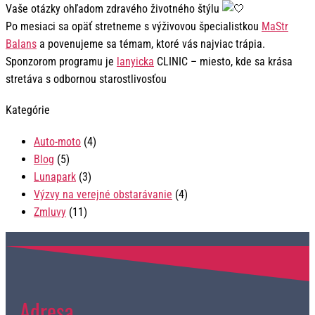
Vaše otázky ohľadom zdravého životného štýlu
Po mesiaci sa opäť stretneme s výživovou špecialistkou
MaStr
Balans
a povenujeme sa témam, ktoré vás najviac trápia.
Sponzorom programu je
lanyicka
CLINIC – miesto, kde sa krása
stretáva s odbornou starostlivosťou
Kategórie
Auto-moto
(4)
Blog
(5)
Lunapark
(3)
Výzvy na verejné obstarávanie
(4)
Zmluvy
(11)
Adresa