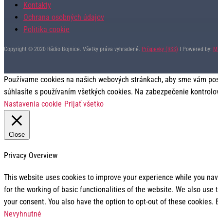
Kontakty
Ochrana osobných údajov
Politika cookie
Copyright © 2020 Rádio Bojnice. Všetky práva vyhradené.
Príspevky (RSS)
I Powered by:
M
Používame cookies na našich webových stránkach, aby sme vám posky
súhlasíte s používaním všetkých cookies. Na zabezpečenie kontrolo
Nastavenia cookie
Prijať všetko
Close
Privacy Overview
This website uses cookies to improve your experience while you navi
for the working of basic functionalities of the website. We also use
your consent. You also have the option to opt-out of these cookies.
Nevyhnutné