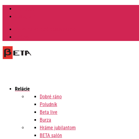
Facebook
Instagram
Výzvy na verejné obstarávanie
Zmluvy
Relácie
Dobré ráno
Poludník
Beta live
Burza
Hráme jubilantom
BETA salón