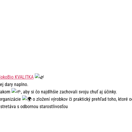
ČokoBio KVALITKA
ej dary naplno.
nakom
, aby si čo najdlhšie zachovali svoju chuť aj účinky.
 organizácie
o zložení výrobkov či praktický prehľad toho, ktoré 
stretáva s odbornou starostlivosťou