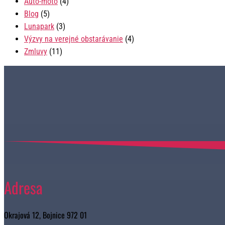
Auto-moto
(4)
Blog
(5)
Lunapark
(3)
Výzvy na verejné obstarávanie
(4)
Zmluvy
(11)
Adresa
Okrajová 12, Bojnice 972 01