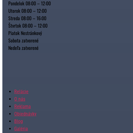
Pondelok 08:00 – 12:00
Utorok 08:00 – 12:00
Streda 08:00 – 16:00
Štvrtok 08:00 – 12:00
Piatok Nestránkový
Sobota zatvorené
Nedeľa zatvorené
Relácie
O nás
Reklama
Objednávky
Blog
Galéria