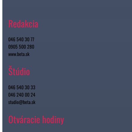
Redakcia
046 540 30 77
0905 500 280
www.beta.sk
Štúdio
046 540 30 33
046 240 00 24
studio@beta.sk
Otváracie hodiny