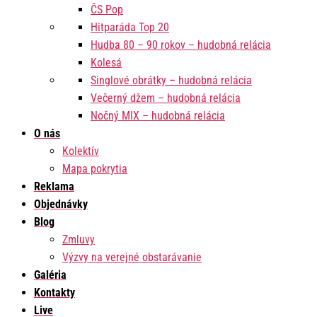
ČS Pop
Hitparáda Top 20
Hudba 80 – 90 rokov – hudobná relácia
Kolesá
Singlové obrátky – hudobná relácia
Večerný džem – hudobná relácia
Nočný MIX – hudobná relácia
O nás
Kolektív
Mapa pokrytia
Reklama
Objednávky
Blog
Zmluvy
Výzvy na verejné obstarávanie
Galéria
Kontakty
Live