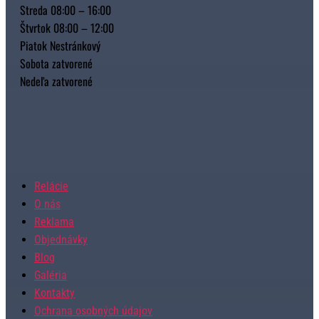
Streda 08:00 – 16:00
Štvrtok 08:00 – 12:00
Piatok Nestránkový
Sobota zatvorené
Nedeľa zatvorené
Relácie
O nás
Reklama
Objednávky
Blog
Galéria
Kontakty
Ochrana osobných údajov