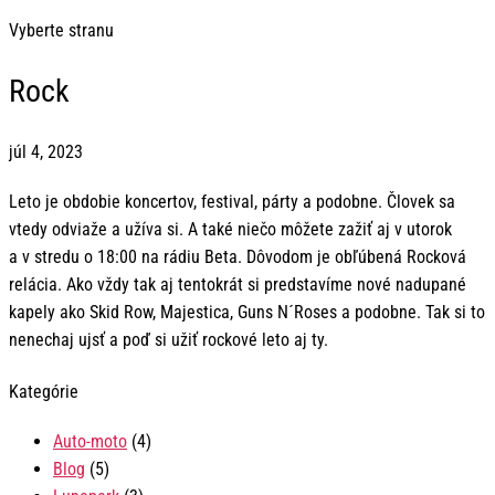
Vyberte stranu
Rock
júl 4, 2023
Leto je obdobie koncertov, festival, párty a podobne. Človek sa
vtedy odviaže a užíva si. A také niečo môžete zažiť aj v utorok
a v stredu o 18:00 na rádiu Beta. Dôvodom je obľúbená Rocková
relácia. Ako vždy tak aj tentokrát si predstavíme nové nadupané
kapely ako Skid Row, Majestica, Guns N´Roses a podobne. Tak si to
nenechaj ujsť a poď si užiť rockové leto aj ty.
Kategórie
Auto-moto
(4)
Blog
(5)