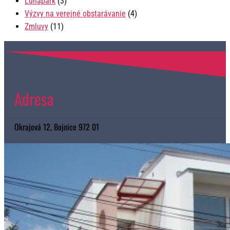
Lunapark
(3)
Výzvy na verejné obstarávanie
(4)
Zmluvy
(11)
Adresa
Okrajová 12, Bojnice 972 01