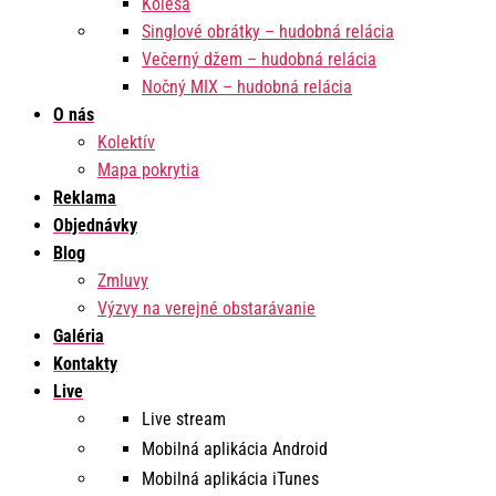
Kolesá
Singlové obrátky – hudobná relácia
Večerný džem – hudobná relácia
Nočný MIX – hudobná relácia
O nás
Kolektív
Mapa pokrytia
Reklama
Objednávky
Blog
Zmluvy
Výzvy na verejné obstarávanie
Galéria
Kontakty
Live
Live stream
Mobilná aplikácia Android
Mobilná aplikácia iTunes