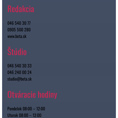
Redakcia
046 540 30 77
0905 500 280
www.beta.sk
Štúdio
046 540 30 33
046 240 00 24
studio@beta.sk
Otváracie hodiny
Pondelok 08:00 – 12:00
Utorok 08:00 – 12:00