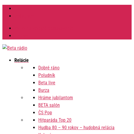
Facebook
Instagram
Výzvy na verejné obstarávanie
Zmluvy
Relácie
Dobré ráno
Poludník
Beta live
Burza
Hráme jubilantom
BETA salón
ČS Pop
Hitparáda Top 20
Hudba 80 – 90 rokov – hudobná relácia