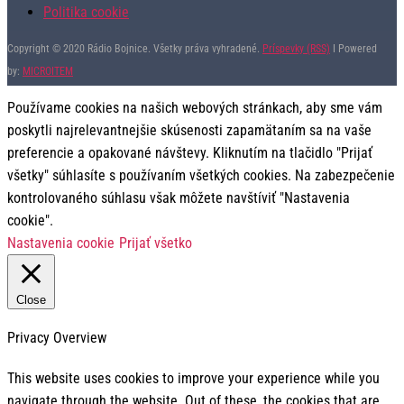
Politika cookie
Copyright © 2020 Rádio Bojnice. Všetky práva vyhradené.
Príspevky (RSS)
I Powered
by:
MICROITEM
Používame cookies na našich webových stránkach, aby sme vám
poskytli najrelevantnejšie skúsenosti zapamätaním sa na vaše
preferencie a opakované návštevy. Kliknutím na tlačidlo "Prijať
všetky" súhlasíte s používaním všetkých cookies. Na zabezpečenie
kontrolovaného súhlasu však môžete navštíviť "Nastavenia
cookie".
Nastavenia cookie
Prijať všetko
Close
Privacy Overview
This website uses cookies to improve your experience while you
navigate through the website. Out of these, the cookies that are